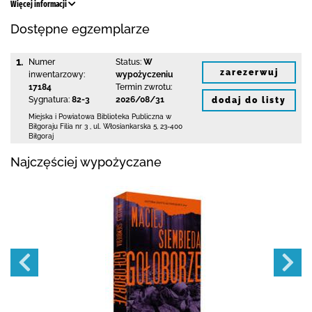
Więcej informacji
Dostępne egzemplarze
1.
Numer
Status:
W
zarezerwuj
inwentarzowy:
wypożyczeniu
17184
Termin zwrotu:
Sygnatura:
82-3
2026/08/31
dodaj do listy
Miejska i Powiatowa Biblioteka Publiczna
w
Biłgoraju Filia nr 3
,
ul. Włosiankarska 5
,
23-400
Biłgoraj
Najczęściej wypożyczane