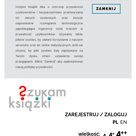
Instytut Książki dba o ochronę prywatności
ZAMKNIJ
użytkowników i bezpieczeństwo przetwarzania
ich danych osobowych oraz stosuje
odpowiednie rozwiązania technologiczne
zapobiegające ingerencji osób trzecich w
prywatność użytkowników. Używamy także
plików cookies, by ułatwić korzystanie z naszych
serwisów oraz do celów statystycznych.Jeśli nie
chcesz, by pliki cookies były zapisywane na
Twoim dysku zmień ustawienia swojej
przeglądarki. Kliknij "Zamknij" aby zaakceptować
naszą politykę prywatności.
ZAREJESTRUJ / ZALOGUJ
PL
EN
wielkość: