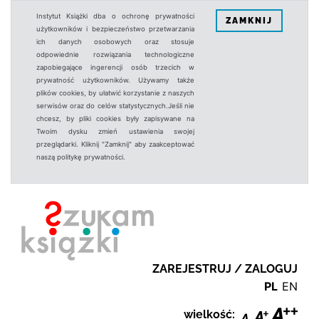
Instytut Książki dba o ochronę prywatności
ZAMKNIJ
użytkowników i bezpieczeństwo przetwarzania
ich danych osobowych oraz stosuje
odpowiednie rozwiązania technologiczne
zapobiegające ingerencji osób trzecich w
prywatność użytkowników. Używamy także
plików cookies, by ułatwić korzystanie z naszych
serwisów oraz do celów statystycznych.Jeśli nie
chcesz, by pliki cookies były zapisywane na
Twoim dysku zmień ustawienia swojej
przeglądarki. Kliknij "Zamknij" aby zaakceptować
naszą politykę prywatności.
ZAREJESTRUJ / ZALOGUJ
PL
EN
wielkość: