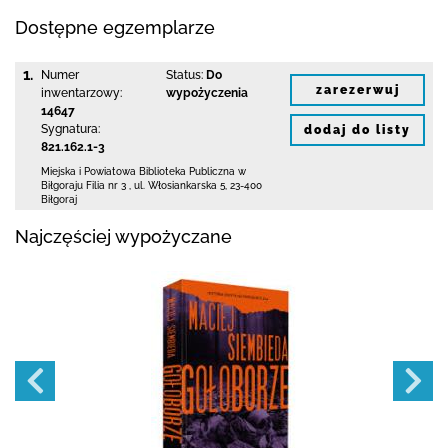
Dostępne egzemplarze
1.
Numer
Status:
Do
zarezerwuj
inwentarzowy:
wypożyczenia
14647
Sygnatura:
dodaj do listy
821.162.1-3
Miejska i Powiatowa Biblioteka Publiczna
w
Biłgoraju Filia nr 3
,
ul. Włosiankarska 5
,
23-400
Biłgoraj
Najczęściej wypożyczane