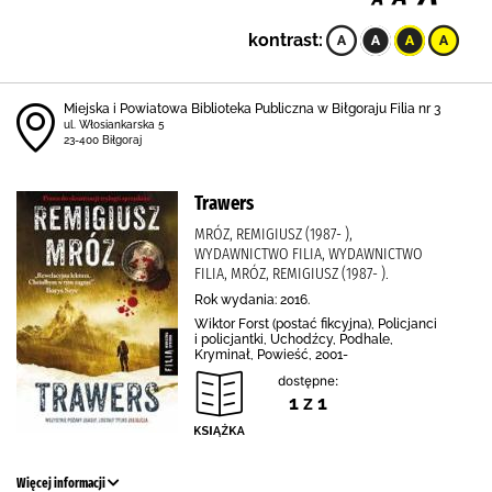
kontrast:
Miejska i Powiatowa Biblioteka Publiczna w Biłgoraju Filia nr 3
ul. Włosiankarska 5
23-400 Biłgoraj
Trawers
MRÓZ, REMIGIUSZ (1987- ),
WYDAWNICTWO FILIA, WYDAWNICTWO
FILIA, MRÓZ, REMIGIUSZ (1987- ).
Rok wydania: 2016.
Wiktor Forst (postać fikcyjna), Policjanci
i policjantki, Uchodźcy, Podhale,
Kryminał, Powieść, 2001-
dostępne:
1 z 1
Więcej informacji