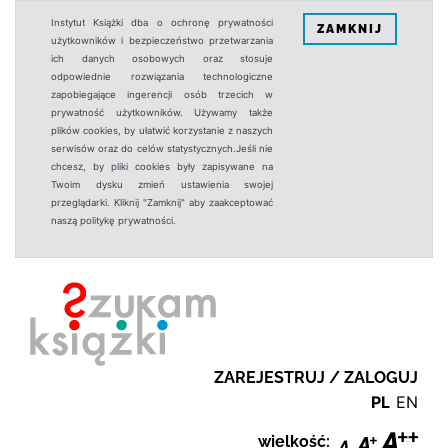
Instytut Książki dba o ochronę prywatności
ZAMKNIJ
użytkowników i bezpieczeństwo przetwarzania
ich danych osobowych oraz stosuje
odpowiednie rozwiązania technologiczne
zapobiegające ingerencji osób trzecich w
prywatność użytkowników. Używamy także
plików cookies, by ułatwić korzystanie z naszych
serwisów oraz do celów statystycznych.Jeśli nie
chcesz, by pliki cookies były zapisywane na
Twoim dysku zmień ustawienia swojej
przeglądarki. Kliknij "Zamknij" aby zaakceptować
naszą politykę prywatności.
ZAREJESTRUJ / ZALOGUJ
PL
EN
wielkość: