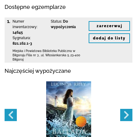
Dostępne egzemplarze
1.
Numer
Status:
Do
zarezerwuj
inwentarzowy:
wypożyczenia
14645
Sygnatura:
dodaj do listy
821.162.1-3
Miejska i Powiatowa Biblioteka Publiczna
w
Biłgoraju Filia nr 3
,
ul. Włosiankarska 5
,
23-400
Biłgoraj
Najczęściej wypożyczane