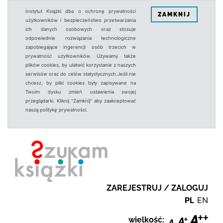
Instytut Książki dba o ochronę prywatności
ZAMKNIJ
użytkowników i bezpieczeństwo przetwarzania
ich danych osobowych oraz stosuje
odpowiednie rozwiązania technologiczne
zapobiegające ingerencji osób trzecich w
prywatność użytkowników. Używamy także
plików cookies, by ułatwić korzystanie z naszych
serwisów oraz do celów statystycznych.Jeśli nie
chcesz, by pliki cookies były zapisywane na
Twoim dysku zmień ustawienia swojej
przeglądarki. Kliknij "Zamknij" aby zaakceptować
naszą politykę prywatności.
ZAREJESTRUJ / ZALOGUJ
PL
EN
wielkość: