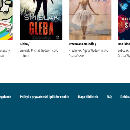
Gleba /
Przerwana melodia /
Ona i dom
połeczny
Śmielak, Michał Wydawnictwo
Przybyłek, Agata Wydawnictwo
Sobczak, 
nak
Initium
Poznańskie
Grupa Wy
egulamin
Polityka prywatności i plików cookie
Mapa bibliotek
FAQ
Deklar