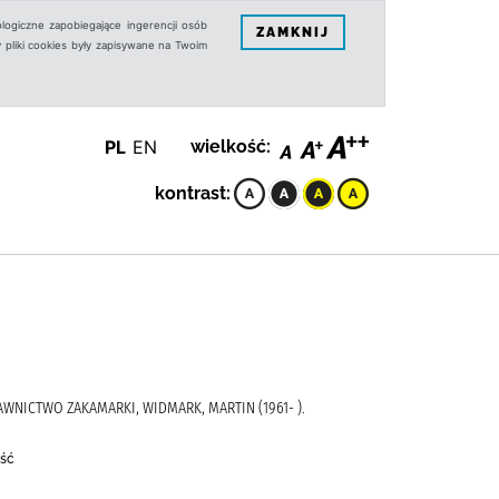
logiczne zapobiegające ingerencji osób
ZAMKNIJ
 pliki cookies były zapisywane na Twoim
PL
EN
wielkość:
kontrast:
YDAWNICTWO ZAKAMARKI, WIDMARK, MARTIN (1961- ).
eść