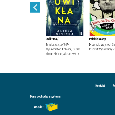
Diabli taniec /
Uwikłana /
Polskie koksy
Szelest, Emilia Wydawnictwo
Sinicka, Alicja (1987- )
Drewniak, Wojciech S
Kobiece, Łukasz Kierus Szelest,
Wydawnictwo Kobiece, Łukasz
Instytut Wydawniczy Z
Emilia.
Kierus Sinicka, Alicja (1987- ).
Kontakt
R
Dane pochodzą z systemu: