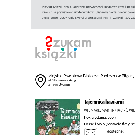
Instytut Książki dba o ochronę prywatności użytkowników i bezp
trzecich w prywatność użytkowników. Używamy także plików cookies
dysku zmień ustawienia swojej przeglądarki. Kliknij "Zamknij" aby z
Miejska i Powiatowa Biblioteka Publiczna w Biłgoraju
ul. Włosiankarska 5
23-400 Biłgoraj
Tajemnica kawiarni
WIDMARK, MARTIN (1961- ), WI
Rok wydania: 2009.
Lasse i Maja (postacie fikcyjn
dostępne: