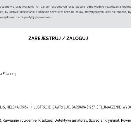
ieczeństwo przetwarzania ich danych osobowych oraz stosuje odpowiednie rozwiązania techno
, by ułatwić korzystanie z naszych serwisów oraz do celów statystycznych.Jeśli nie chcesz, by
aakceptować naszą politykę prywatności.
ZAREJESTRUJ / ZALOGUJ
 Filia nr 3
LLIS, HELENA (1964- ) ILUSTRACJE, GAWRYLUK, BARBARA (1957- ) TŁUMACZENIE, W
e), Kawiarnie i cukiernie, Kradzież, Detektywi amatorzy, Szwecja, Kryminał, Powi