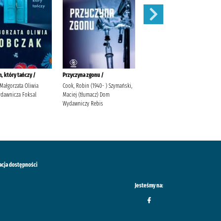
, który tańczy /
Przyczyna zgonu /
Separacja /
Małgorzata Oliwia
Cook, Robin (1940- ) Szymański,
Sowa, Aleksander Lira
dawnicza Foksal
Maciej (tłumacz) Dom
Wydawnictwo
Wydawniczy Rebis
acja dostępności
Jesteśmy na: