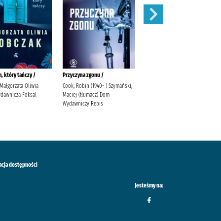
, który tańczy /
Przyczyna zgonu /
Separacja /
Małgorzata Oliwia
Cook, Robin (1940- ) Szymański,
Sowa, Aleksander Lira
dawnicza Foksal
Maciej (tłumacz) Dom
Wydawnictwo
Wydawniczy Rebis
acja dostępności
Jesteśmy na: