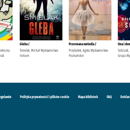
Gleba /
Przerwana melodia /
Ona i dom
połeczny
Śmielak, Michał Wydawnictwo
Przybyłek, Agata Wydawnictwo
Sobczak, 
nak
Initium
Poznańskie
Grupa Wy
egulamin
Polityka prywatności i plików cookie
Mapa bibliotek
FAQ
Deklar