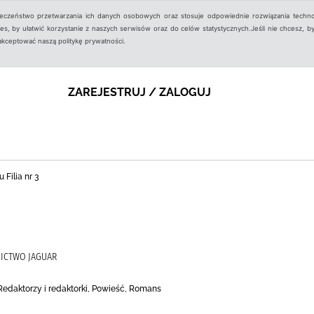
ieczeństwo przetwarzania ich danych osobowych oraz stosuje odpowiednie rozwiązania techno
, by ułatwić korzystanie z naszych serwisów oraz do celów statystycznych.Jeśli nie chcesz, by
aakceptować naszą politykę prywatności.
ZAREJESTRUJ / ZALOGUJ
 Filia nr 3
ICTWO JAGUAR
Redaktorzy i redaktorki, Powieść, Romans