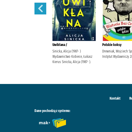
Diabli taniec /
Uwikłana /
Polskie koksy
Szelest, Emilia Wydawnictwo
Sinicka, Alicja (1987- )
Drewniak, Wojciech S
Kobiece, Łukasz Kierus Szelest,
Wydawnictwo Kobiece, Łukasz
Instytut Wydawniczy Z
Emilia.
Kierus Sinicka, Alicja (1987- ).
Kontakt
R
Dane pochodzą z systemu: