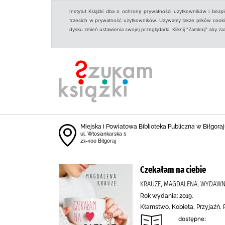
Instytut Książki dba o ochronę prywatności użytkowników i bezp
trzecich w prywatność użytkowników. Używamy także plików cookies
dysku zmień ustawienia swojej przeglądarki. Kliknij "Zamknij" aby z
Miejska i Powiatowa Biblioteka Publiczna w Biłgoraju
ul. Włosiankarska 5
23-400 Biłgoraj
Czekałam na ciebie
KRAUZE, MAGDALENA, WYDAWN
Rok wydania: 2019.
Kłamstwo, Kobieta, Przyjaźń, 
dostępne: