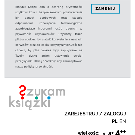
Instytut Książki dba o ochronę prywatności
ZAMKNIJ
użytkowników i bezpieczeństwo przetwarzania
ich danych osobowych oraz stosuje
odpowiednie rozwiązania technologiczne
zapobiegające ingerencji osób trzecich w
prywatność użytkowników. Używamy także
plików cookies, by ułatwić korzystanie z naszych
serwisów oraz do celów statystycznych.Jeśli nie
chcesz, by pliki cookies były zapisywane na
Twoim dysku zmień ustawienia swojej
przeglądarki. Kliknij "Zamknij" aby zaakceptować
naszą politykę prywatności.
ZAREJESTRUJ / ZALOGUJ
PL
EN
wielkość: