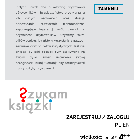
Instytut Książki dba o ochronę prywatności
ZAMKNIJ
użytkowników i bezpieczeństwo przetwarzania
ich danych osobowych oraz stosuje
odpowiednie rozwiązania technologiczne
zapobiegające ingerencji osób trzecich w
prywatność użytkowników. Używamy także
plików cookies, by ułatwić korzystanie z naszych
serwisów oraz do celów statystycznych.Jeśli nie
chcesz, by pliki cookies były zapisywane na
Twoim dysku zmień ustawienia swojej
przeglądarki. Kliknij "Zamknij" aby zaakceptować
naszą politykę prywatności.
ZAREJESTRUJ / ZALOGUJ
PL
EN
wielkość: