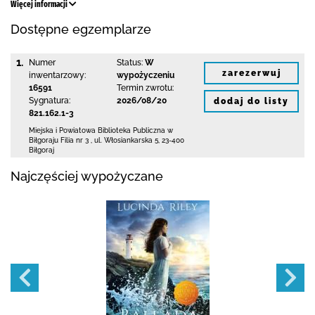
Więcej informacji
Dostępne egzemplarze
1.
Numer
Status:
W
zarezerwuj
inwentarzowy:
wypożyczeniu
16591
Termin zwrotu:
Sygnatura:
2026/08/20
dodaj do listy
821.162.1-3
Miejska i Powiatowa Biblioteka Publiczna
w
Biłgoraju Filia nr 3
,
ul. Włosiankarska 5
,
23-400
Biłgoraj
Najczęściej wypożyczane