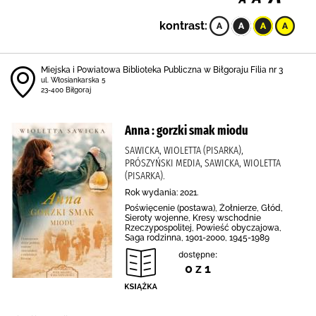
kontrast:
Miejska i Powiatowa Biblioteka Publiczna w Biłgoraju Filia nr 3
ul. Włosiankarska 5
23-400 Biłgoraj
Anna : gorzki smak miodu
SAWICKA, WIOLETTA (PISARKA),
PRÓSZYŃSKI MEDIA, SAWICKA, WIOLETTA
(PISARKA).
Rok wydania: 2021.
Poświęcenie (postawa), Żołnierze, Głód,
Sieroty wojenne, Kresy wschodnie
Rzeczypospolitej, Powieść obyczajowa,
Saga rodzinna, 1901-2000, 1945-1989
dostępne:
0 z 1