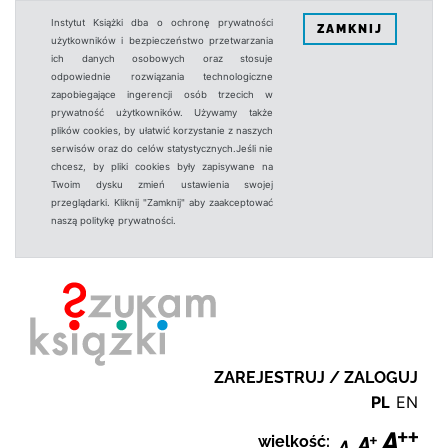
Instytut Książki dba o ochronę prywatności
ZAMKNIJ
użytkowników i bezpieczeństwo przetwarzania
ich danych osobowych oraz stosuje
odpowiednie rozwiązania technologiczne
zapobiegające ingerencji osób trzecich w
prywatność użytkowników. Używamy także
plików cookies, by ułatwić korzystanie z naszych
serwisów oraz do celów statystycznych.Jeśli nie
chcesz, by pliki cookies były zapisywane na
Twoim dysku zmień ustawienia swojej
przeglądarki. Kliknij "Zamknij" aby zaakceptować
naszą politykę prywatności.
ZAREJESTRUJ / ZALOGUJ
PL
EN
wielkość: