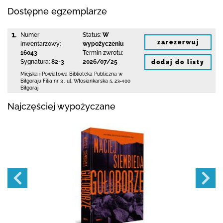
Dostępne egzemplarze
1.
Numer
Status:
W
zarezerwuj
inwentarzowy:
wypożyczeniu
16043
Termin zwrotu:
Sygnatura:
82-3
2026/07/25
dodaj do listy
Miejska i Powiatowa Biblioteka Publiczna
w
Biłgoraju Filia nr 3
,
ul. Włosiankarska 5
,
23-400
Biłgoraj
Najczęściej wypożyczane