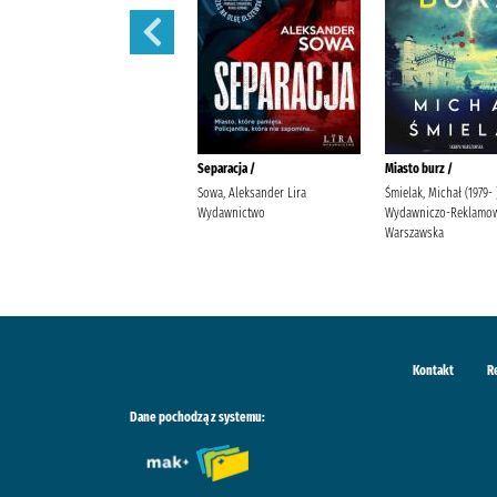
Przyczyna zgonu /
Separacja /
Miasto burz /
Cook, Robin (1940- ) Szymański,
Sowa, Aleksander Lira
Śmielak, Michał (1979-
Maciej (tłumacz) Dom
Wydawnictwo
Wydawniczo-Reklamow
Wydawniczy Rebis
Warszawska
Kontakt
R
Dane pochodzą z systemu: