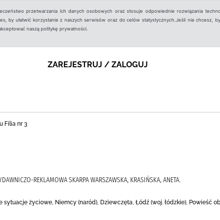
ieczeństwo przetwarzania ich danych osobowych oraz stosuje odpowiednie rozwiązania techno
, by ułatwić korzystanie z naszych serwisów oraz do celów statystycznych.Jeśli nie chcesz, by
aakceptować naszą politykę prywatności.
ZAREJESTRUJ / ZALOGUJ
 Filia nr 3
WYDAWNICZO-REKLAMOWA SKARPA WARSZAWSKA, KRASIŃSKA, ANETA.
ne sytuacje życiowe, Niemcy (naród), Dziewczęta, Łódź (woj. łódzkie), Powieść o