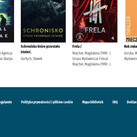
Schronisko które przestało
Frela /
Rok zmia
istnieć.
 ) Agencja
Majcher, Magdalena (1990- )
Gorzka, 
a Skarpa
Gortych, Sławek
Grupa Wydawnicza Foksal
Wydawnic
Majcher, Magdalena (1990- ).
egulamin
Polityka prywatności i plików cookie
Mapa bibliotek
FAQ
Deklar