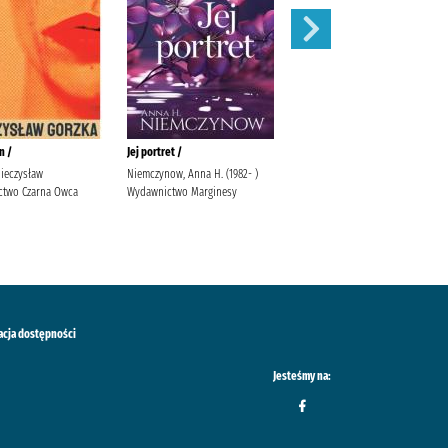
n /
Jej portret /
Dobrze mi się z tobą rozmawia
Mieczysław
Niemczynow, Anna H. (1982- )
Krauze, Magdalena Wydawnictwo
two Czarna Owca
Wydawnictwo Marginesy
Mięta
acja dostępności
Jesteśmy na: