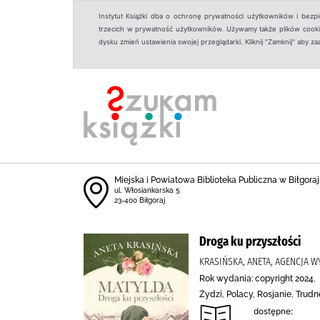
Instytut Książki dba o ochronę prywatności użytkowników i bezp
trzecich w prywatność użytkowników. Używamy także plików cookies
dysku zmień ustawienia swojej przeglądarki. Kliknij "Zamknij" aby z
Miejska i Powiatowa Biblioteka Publiczna w Biłgoraju
ul. Włosiankarska 5
23-400 Biłgoraj
Droga ku przyszłości
KRASIŃSKA, ANETA, AGENCJA 
Rok wydania: copyright 2024.
Żydzi, Polacy, Rosjanie, Trud
dostępne: