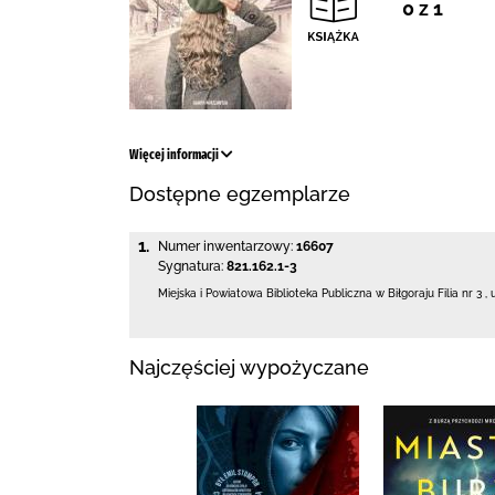
0 z 1
Więcej informacji
Dostępne egzemplarze
1.
Numer inwentarzowy:
16607
Sygnatura:
821.162.1-3
Miejska i Powiatowa Biblioteka Publiczna
w Biłgoraju Filia nr 3
,
Najczęściej wypożyczane