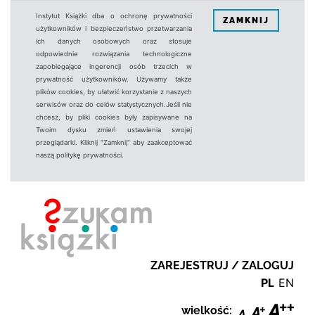
Instytut Książki dba o ochronę prywatności
ZAMKNIJ
użytkowników i bezpieczeństwo przetwarzania
ich danych osobowych oraz stosuje
odpowiednie rozwiązania technologiczne
zapobiegające ingerencji osób trzecich w
prywatność użytkowników. Używamy także
plików cookies, by ułatwić korzystanie z naszych
serwisów oraz do celów statystycznych.Jeśli nie
chcesz, by pliki cookies były zapisywane na
Twoim dysku zmień ustawienia swojej
przeglądarki. Kliknij "Zamknij" aby zaakceptować
naszą politykę prywatności.
ZAREJESTRUJ / ZALOGUJ
PL
EN
wielkość: