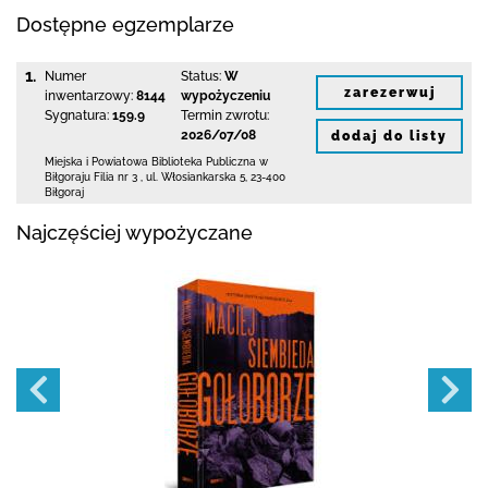
Dostępne egzemplarze
1.
Numer
Status:
W
zarezerwuj
inwentarzowy:
8144
wypożyczeniu
Sygnatura:
159.9
Termin zwrotu:
2026/07/08
dodaj do listy
Miejska i Powiatowa Biblioteka Publiczna
w
Biłgoraju Filia nr 3
,
ul. Włosiankarska 5
,
23-400
Biłgoraj
Najczęściej wypożyczane