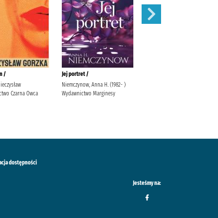
n /
Jej portret /
Dobrze mi się z tobą rozmawia
Mieczysław
Niemczynow, Anna H. (1982- )
Krauze, Magdalena Wydawnictwo
two Czarna Owca
Wydawnictwo Marginesy
Mięta
acja dostępności
Jesteśmy na: