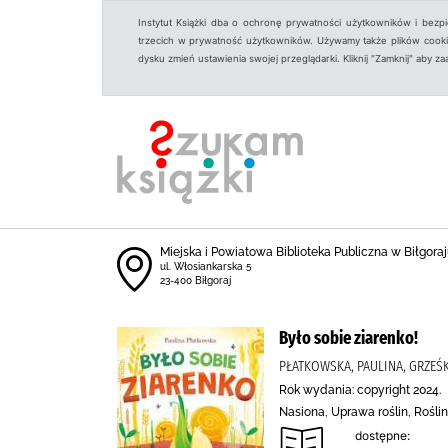
Instytut Książki dba o ochronę prywatności użytkowników i bezp
trzecich w prywatność użytkowników. Używamy także plików cookies
dysku zmień ustawienia swojej przeglądarki. Kliknij "Zamknij" aby z
Miejska i Powiatowa Biblioteka Publiczna w Biłgoraju
ul. Włosiankarska 5
23-400 Biłgoraj
Było sobie ziarenko!
PŁATKOWSKA, PAULINA, GRZEŚ
Rok wydania: copyright 2024.
Nasiona, Uprawa roślin, Rośli
dostępne: