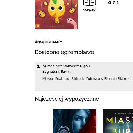
0 z 1
Więcej informacji
Dostępne egzemplarze
1.
Numer inwentarzowy:
16908
Sygnatura:
82-93
Miejska i Powiatowa Biblioteka Publiczna
w Biłgoraju Filia nr 3
,
Najczęściej wypożyczane