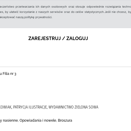
ieczeństwo przetwarzania ich danych osobowych oraz stosuje odpowiednie rozwiązania techno
, by ułatwić korzystanie z naszych serwisów oraz do celów statystycznych.Jeśli nie chcesz, by
aakceptować naszą politykę prywatności.
ZAREJESTRUJ / ZALOGUJ
 Filia nr 3
KOWIAK, PATRYCJA ILUSTRACJE, WYDAWNICTWO ZIELONA SOWA
ny nasienne, Opowiadania i nowele, Broszura