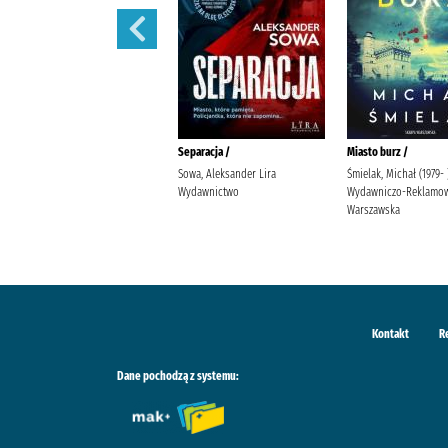
Przyczyna zgonu /
Separacja /
Miasto burz /
Cook, Robin (1940- ) Szymański,
Sowa, Aleksander Lira
Śmielak, Michał (1979-
Maciej (tłumacz) Dom
Wydawnictwo
Wydawniczo-Reklamow
Wydawniczy Rebis
Warszawska
Kontakt
R
Dane pochodzą z systemu: