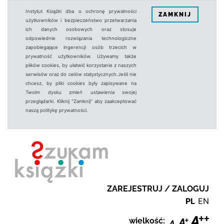
Instytut Książki dba o ochronę prywatności
ZAMKNIJ
użytkowników i bezpieczeństwo przetwarzania
ich danych osobowych oraz stosuje
odpowiednie rozwiązania technologiczne
zapobiegające ingerencji osób trzecich w
prywatność użytkowników. Używamy także
plików cookies, by ułatwić korzystanie z naszych
serwisów oraz do celów statystycznych.Jeśli nie
chcesz, by pliki cookies były zapisywane na
Twoim dysku zmień ustawienia swojej
przeglądarki. Kliknij "Zamknij" aby zaakceptować
naszą politykę prywatności.
ZAREJESTRUJ / ZALOGUJ
PL
EN
wielkość: