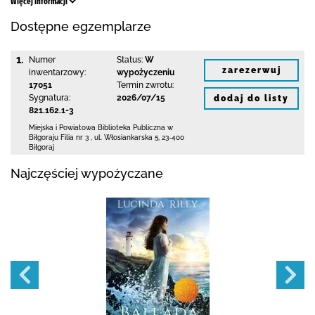
Więcej informacji
Dostępne egzemplarze
1.
Numer
Status:
W
zarezerwuj
inwentarzowy:
wypożyczeniu
17051
Termin zwrotu:
Sygnatura:
2026/07/15
dodaj do listy
821.162.1-3
Miejska i Powiatowa Biblioteka Publiczna
w
Biłgoraju Filia nr 3
,
ul. Włosiankarska 5
,
23-400
Biłgoraj
Najczęściej wypożyczane