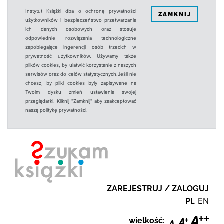
Instytut Książki dba o ochronę prywatności
ZAMKNIJ
użytkowników i bezpieczeństwo przetwarzania
ich danych osobowych oraz stosuje
odpowiednie rozwiązania technologiczne
zapobiegające ingerencji osób trzecich w
prywatność użytkowników. Używamy także
plików cookies, by ułatwić korzystanie z naszych
serwisów oraz do celów statystycznych.Jeśli nie
chcesz, by pliki cookies były zapisywane na
Twoim dysku zmień ustawienia swojej
przeglądarki. Kliknij "Zamknij" aby zaakceptować
naszą politykę prywatności.
ZAREJESTRUJ / ZALOGUJ
PL
EN
wielkość: