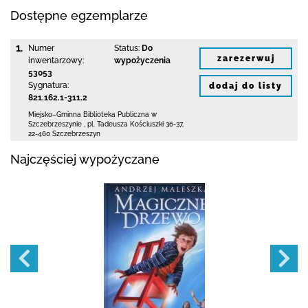
Dostępne egzemplarze
1.
Numer
Status:
Do
zarezerwuj
inwentarzowy:
wypożyczenia
53053
Sygnatura:
dodaj do listy
821.162.1-311.2
Miejsko–Gminna Biblioteka Publiczna
w
Szczebrzeszynie
,
pl. Tadeusza Kościuszki 36-37
,
22-460 Szczebrzeszyn
Najczęściej wypożyczane