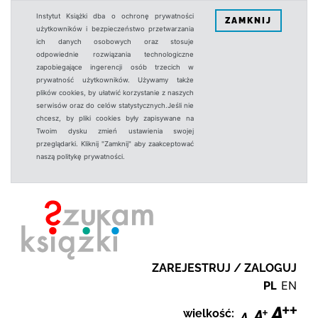
Instytut Książki dba o ochronę prywatności
ZAMKNIJ
użytkowników i bezpieczeństwo przetwarzania
ich danych osobowych oraz stosuje
odpowiednie rozwiązania technologiczne
zapobiegające ingerencji osób trzecich w
prywatność użytkowników. Używamy także
plików cookies, by ułatwić korzystanie z naszych
serwisów oraz do celów statystycznych.Jeśli nie
chcesz, by pliki cookies były zapisywane na
Twoim dysku zmień ustawienia swojej
przeglądarki. Kliknij "Zamknij" aby zaakceptować
naszą politykę prywatności.
ZAREJESTRUJ / ZALOGUJ
PL
EN
wielkość: