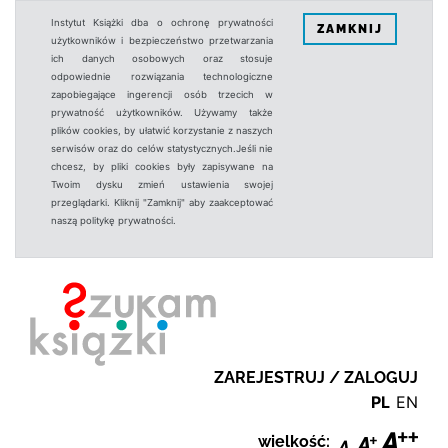
Instytut Książki dba o ochronę prywatności
ZAMKNIJ
użytkowników i bezpieczeństwo przetwarzania
ich danych osobowych oraz stosuje
odpowiednie rozwiązania technologiczne
zapobiegające ingerencji osób trzecich w
prywatność użytkowników. Używamy także
plików cookies, by ułatwić korzystanie z naszych
serwisów oraz do celów statystycznych.Jeśli nie
chcesz, by pliki cookies były zapisywane na
Twoim dysku zmień ustawienia swojej
przeglądarki. Kliknij "Zamknij" aby zaakceptować
naszą politykę prywatności.
ZAREJESTRUJ / ZALOGUJ
PL
EN
wielkość: