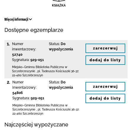
Więcej informacji
Dostępne egzemplarze
1.
Numer
Status:
Do
zarezerwuj
inwentarzowy:
wypożyczenia
52740
Sygnatura:
929-051
dodaj do listy
Miejsko–Gminna Biblioteka Publiczna
w
Szczebrzeszynie
,
pl. Tadeusza Kościuszki 36-37
,
22-460 Szczebrzeszyn
2.
Numer
Status:
Do
zarezerwuj
inwentarzowy:
wypożyczenia
54806
Sygnatura:
929-051
dodaj do listy
Miejsko–Gminna Biblioteka Publiczna
w
Szczebrzeszynie
,
pl. Tadeusza Kościuszki 36-37
,
22-460 Szczebrzeszyn
Najczęściej wypożyczane