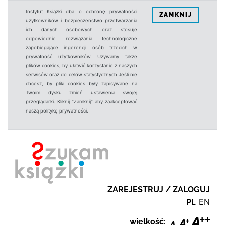
Instytut Książki dba o ochronę prywatności
ZAMKNIJ
użytkowników i bezpieczeństwo przetwarzania
ich danych osobowych oraz stosuje
odpowiednie rozwiązania technologiczne
zapobiegające ingerencji osób trzecich w
prywatność użytkowników. Używamy także
plików cookies, by ułatwić korzystanie z naszych
serwisów oraz do celów statystycznych.Jeśli nie
chcesz, by pliki cookies były zapisywane na
Twoim dysku zmień ustawienia swojej
przeglądarki. Kliknij "Zamknij" aby zaakceptować
naszą politykę prywatności.
ZAREJESTRUJ / ZALOGUJ
PL
EN
wielkość: