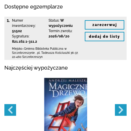
Dostępne egzemplarze
1.
Numer
Status:
W
zarezerwuj
inwentarzowy:
wypożyczeniu
51502
Termin zwrotu:
Sygnatura:
2026/08/20
dodaj do listy
821.162.1-311.2
Miejsko–Gminna Biblioteka Publiczna
w
Szczebrzeszynie
,
pl. Tadeusza Kościuszki 36-37
,
22-460 Szczebrzeszyn
Najczęściej wypożyczane