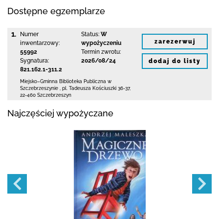
Dostępne egzemplarze
1.
Numer
Status:
W
zarezerwuj
inwentarzowy:
wypożyczeniu
55992
Termin zwrotu:
Sygnatura:
2026/08/24
dodaj do listy
821.162.1-311.2
Miejsko–Gminna Biblioteka Publiczna
w
Szczebrzeszynie
,
pl. Tadeusza Kościuszki 36-37
,
22-460 Szczebrzeszyn
Najczęściej wypożyczane