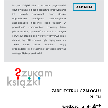
Instytut Książki dba o ochronę prywatności
ZAMKNIJ
użytkowników i bezpieczeństwo przetwarzania
ich danych osobowych oraz stosuje
odpowiednie rozwiązania technologiczne
zapobiegające ingerencji osób trzecich w
prywatność użytkowników. Używamy także
plików cookies, by ułatwić korzystanie z naszych
serwisów oraz do celów statystycznych.Jeśli nie
chcesz, by pliki cookies były zapisywane na
Twoim dysku zmień ustawienia swojej
przeglądarki. Kliknij "Zamknij" aby zaakceptować
naszą politykę prywatności.
ZAREJESTRUJ / ZALOGUJ
PL
EN
wielkość: