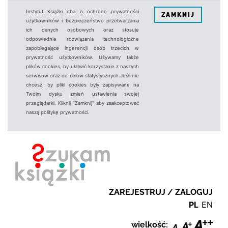
Instytut Książki dba o ochronę prywatności
ZAMKNIJ
użytkowników i bezpieczeństwo przetwarzania
ich danych osobowych oraz stosuje
odpowiednie rozwiązania technologiczne
zapobiegające ingerencji osób trzecich w
prywatność użytkowników. Używamy także
plików cookies, by ułatwić korzystanie z naszych
serwisów oraz do celów statystycznych.Jeśli nie
chcesz, by pliki cookies były zapisywane na
Twoim dysku zmień ustawienia swojej
przeglądarki. Kliknij "Zamknij" aby zaakceptować
naszą politykę prywatności.
ZAREJESTRUJ / ZALOGUJ
PL
EN
wielkość: