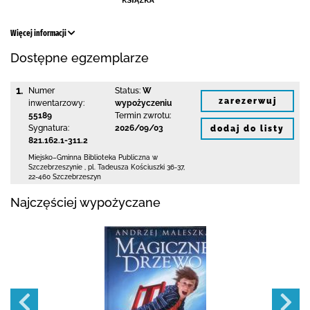
Więcej informacji
Dostępne egzemplarze
1.
Numer
Status:
W
zarezerwuj
inwentarzowy:
wypożyczeniu
55189
Termin zwrotu:
Sygnatura:
2026/09/03
dodaj do listy
821.162.1-311.2
Miejsko–Gminna Biblioteka Publiczna
w
Szczebrzeszynie
,
pl. Tadeusza Kościuszki 36-37
,
22-460 Szczebrzeszyn
Najczęściej wypożyczane