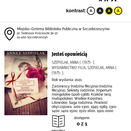
kontrast:
Miejsko–Gminna Biblioteka Publiczna w Szczebrzeszynie
pl. Tadeusza Kościuszki 36-37
22-460 Szczebrzeszyn
Jesteś opowieścią
SZEPIELAK, ANNA J. (1975- ),
WYDAWNICTWO FILIA, SZEPIELAK, ANNA J.
(1975- ).
Rok wydania: 2021.
Zarzewscy (rodzina fikcyjna) (rodzina
fikcyjna), Sekrety rodzinne, Imperium
mongolskie (1206-1368), Kraków (woj.
małopolskie), Wielkie Księstwo
Litewskie, Saga rodzinna, Powieść
obyczajowa, 1201-1300, 1945-1989, 1301-
1400, 1401-1500, 1501-1600, 1901-2000
dostępne:
0 z 1