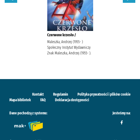
Czerwone krzesło /
Maleszka, Andrzej (1955- )
Społeczny Instytut Wydawniczy
Znak Maleszka, Andrzej (1955- ).
Kontakt
Regulamin
Polityka prywatności i plików cookie
Mapa bibliotek
FAQ
Deklaracja dostępności
Dane pochodzą z systemu:
Jesteśmy na: