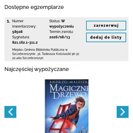
Dostępne egzemplarze
1.
Numer
Status:
W
zarezerwuj
inwentarzowy:
wypożyczeniu
58508
Termin zwrotu:
Sygnatura:
2026/08/13
dodaj do listy
821.162.1-311.2
Miejsko–Gminna Biblioteka Publiczna
w
Szczebrzeszynie
,
pl. Tadeusza Kościuszki 36-37
,
22-460 Szczebrzeszyn
Najczęściej wypożyczane