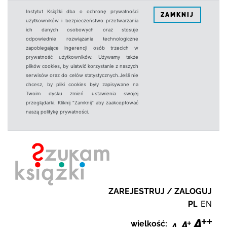
Instytut Książki dba o ochronę prywatności
ZAMKNIJ
użytkowników i bezpieczeństwo przetwarzania
ich danych osobowych oraz stosuje
odpowiednie rozwiązania technologiczne
zapobiegające ingerencji osób trzecich w
prywatność użytkowników. Używamy także
plików cookies, by ułatwić korzystanie z naszych
serwisów oraz do celów statystycznych.Jeśli nie
chcesz, by pliki cookies były zapisywane na
Twoim dysku zmień ustawienia swojej
przeglądarki. Kliknij "Zamknij" aby zaakceptować
naszą politykę prywatności.
ZAREJESTRUJ / ZALOGUJ
PL
EN
wielkość: