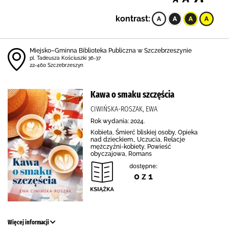
kontrast:
Miejsko–Gminna Biblioteka Publiczna w Szczebrzeszynie
pl. Tadeusza Kościuszki 36-37
22-460 Szczebrzeszyn
Kawa o smaku szczęścia
CIWIŃSKA-ROSZAK, EWA
Rok wydania: 2024.
Kobieta, Śmierć bliskiej osoby, Opieka
nad dzieckiem., Uczucia, Relacje
mężczyźni-kobiety, Powieść
obyczajowa, Romans
dostępne:
0 z 1
Więcej informacji