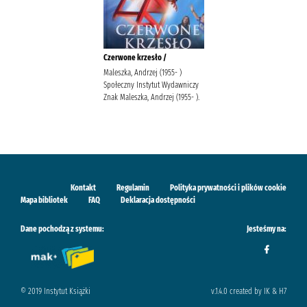
Czerwone krzesło /
Maleszka, Andrzej (1955- )
Społeczny Instytut Wydawniczy
Znak Maleszka, Andrzej (1955- ).
Kontakt
Regulamin
Polityka prywatności i plików cookie
Mapa bibliotek
FAQ
Deklaracja dostępności
Dane pochodzą z systemu:
Jesteśmy na:
© 2019 Instytut Książki
v.1.4.0 created by IK & H7