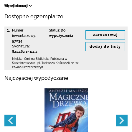
Więcej informacji
Dostępne egzemplarze
1.
Numer
Status:
Do
zarezerwuj
inwentarzowy:
wypożyczenia
57234
Sygnatura:
dodaj do listy
821.162.1-311.2
Miejsko–Gminna Biblioteka Publiczna
w
Szczebrzeszynie
,
pl. Tadeusza Kościuszki 36-37
,
22-460 Szczebrzeszyn
Najczęściej wypożyczane