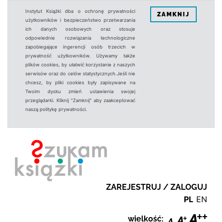
Instytut Książki dba o ochronę prywatności
ZAMKNIJ
użytkowników i bezpieczeństwo przetwarzania
ich danych osobowych oraz stosuje
odpowiednie rozwiązania technologiczne
zapobiegające ingerencji osób trzecich w
prywatność użytkowników. Używamy także
plików cookies, by ułatwić korzystanie z naszych
serwisów oraz do celów statystycznych.Jeśli nie
chcesz, by pliki cookies były zapisywane na
Twoim dysku zmień ustawienia swojej
przeglądarki. Kliknij "Zamknij" aby zaakceptować
naszą politykę prywatności.
ZAREJESTRUJ / ZALOGUJ
PL
EN
wielkość: