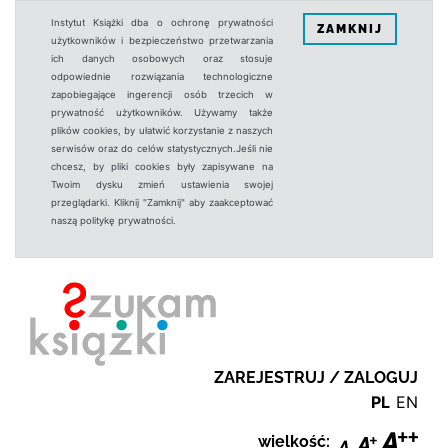
Instytut Książki dba o ochronę prywatności
ZAMKNIJ
użytkowników i bezpieczeństwo przetwarzania
ich danych osobowych oraz stosuje
odpowiednie rozwiązania technologiczne
zapobiegające ingerencji osób trzecich w
prywatność użytkowników. Używamy także
plików cookies, by ułatwić korzystanie z naszych
serwisów oraz do celów statystycznych.Jeśli nie
chcesz, by pliki cookies były zapisywane na
Twoim dysku zmień ustawienia swojej
przeglądarki. Kliknij "Zamknij" aby zaakceptować
naszą politykę prywatności.
ZAREJESTRUJ / ZALOGUJ
PL
EN
wielkość: