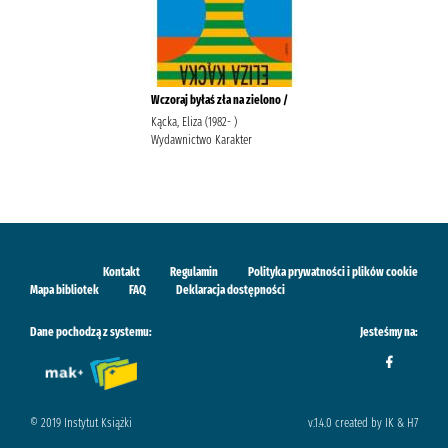
Wczoraj byłaś zła na zielono /
Kącka, Eliza (1982- )
Wydawnictwo Karakter
Kontakt
Regulamin
Polityka prywatności i plików cookie
Mapa bibliotek
FAQ
Deklaracja dostępności
Dane pochodzą z systemu:
Jesteśmy na:
© 2019 Instytut Książki
v.1.4.0 created by IK & H7