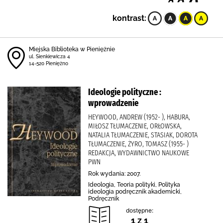
kontrast:
Miejska Biblioteka w Pieniężnie
ul. Sienkiewicza 4
14-520 Pieniężno
Ideologie polityczne :
wprowadzenie
HEYWOOD, ANDREW (1952- ), HABURA,
MIŁOSZ TŁUMACZENIE, ORŁOWSKA,
NATALIA TŁUMACZENIE, STASIAK, DOROTA
TŁUMACZENIE, ŻYRO, TOMASZ (1955- )
REDAKCJA, WYDAWNICTWO NAUKOWE
PWN
Rok wydania: 2007.
Ideologia, Teoria polityki, Polityka
ideologia podręcznik akademicki,
Podręcznik
dostępne:
1 z 1