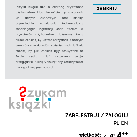
Instytut Książki dba o ochronę prywatności
ZAMKNIJ
użytkowników i bezpieczeństwo przetwarzania
ich danych osobowych oraz stosuje
odpowiednie rozwiązania technologiczne
zapobiegające ingerencji osób trzecich w
prywatność użytkowników. Używamy także
plików cookies, by ułatwić korzystanie z naszych
serwisów oraz do celów statystycznych.Jeśli nie
chcesz, by pliki cookies były zapisywane na
Twoim dysku zmień ustawienia swojej
przeglądarki. Kliknij "Zamknij" aby zaakceptować
naszą politykę prywatności.
ZAREJESTRUJ / ZALOGUJ
PL
EN
wielkość: