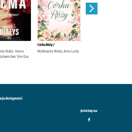
Córka Róży /
Mikołajek /
ska-Białys, Hanna
Wojtkowska-Witala, Anna Lucky
Goscinny, René (1926-1977)
 Wydawnictwo Sine Qua
Sempé, Jean-Jacques (1932-2022)
Wydawnictwo "Nasza
Księgarnia" Staniszkis, Elżbieta
(1920-1999) Markuszewicz, Tola
acja dostępności
Jesteśmy na: