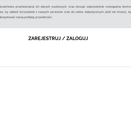
ieczeństwo przetwarzania ich danych osobowych oraz stosuje odpowiednie rozwiązania techno
, by ułatwić korzystanie z naszych serwisów oraz do celów statystycznych.Jeśli nie chcesz, by
aakceptować naszą politykę prywatności.
ZAREJESTRUJ / ZALOGUJ