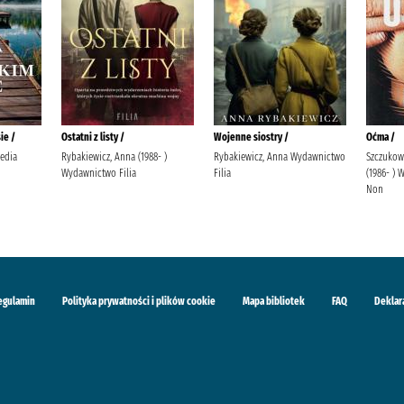
ie /
Ostatni z listy /
Wojenne siostry /
Oćma /
edia
Rybakiewicz, Anna (1988- )
Rybakiewicz, Anna Wydawnictwo
Szczukow
Wydawnictwo Filia
Filia
(1986- )
Non
egulamin
Polityka prywatności i plików cookie
Mapa bibliotek
FAQ
Deklar