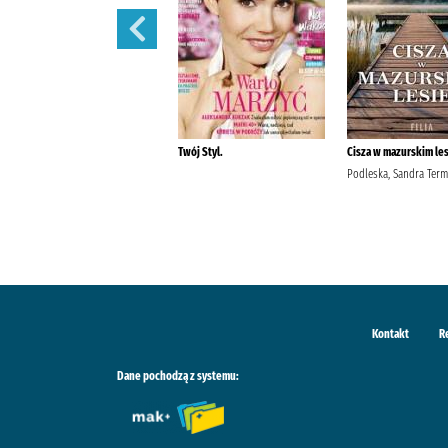
Pani. /
Twój Styl.
Cisza w mazurskim les
Podleska, Sandra Term
Kontakt
R
Dane pochodzą z systemu: