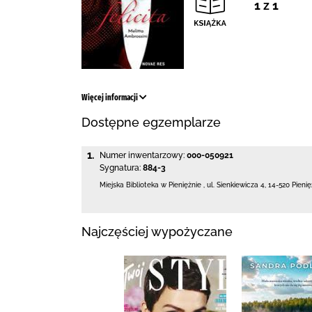
1 z 1
Więcej informacji
Dostępne egzemplarze
1.
Numer inwentarzowy:
000-050921
Sygnatura:
884-3
Miejska Biblioteka
w Pieniężnie
,
ul. Sienkiewicza 4
,
14-520 Pieni
Najczęściej wypożyczane