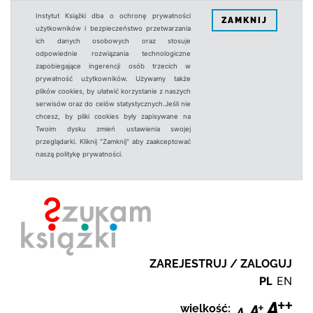
Instytut Książki dba o ochronę prywatności
ZAMKNIJ
użytkowników i bezpieczeństwo przetwarzania
ich danych osobowych oraz stosuje
odpowiednie rozwiązania technologiczne
zapobiegające ingerencji osób trzecich w
prywatność użytkowników. Używamy także
plików cookies, by ułatwić korzystanie z naszych
serwisów oraz do celów statystycznych.Jeśli nie
chcesz, by pliki cookies były zapisywane na
Twoim dysku zmień ustawienia swojej
przeglądarki. Kliknij "Zamknij" aby zaakceptować
naszą politykę prywatności.
ZAREJESTRUJ / ZALOGUJ
PL
EN
wielkość: