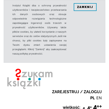
Instytut Książki dba o ochronę prywatności
ZAMKNIJ
użytkowników i bezpieczeństwo przetwarzania
ich danych osobowych oraz stosuje
odpowiednie rozwiązania technologiczne
zapobiegające ingerencji osób trzecich w
prywatność użytkowników. Używamy także
plików cookies, by ułatwić korzystanie z naszych
serwisów oraz do celów statystycznych.Jeśli nie
chcesz, by pliki cookies były zapisywane na
Twoim dysku zmień ustawienia swojej
przeglądarki. Kliknij "Zamknij" aby zaakceptować
naszą politykę prywatności.
ZAREJESTRUJ / ZALOGUJ
PL
EN
wielkość: