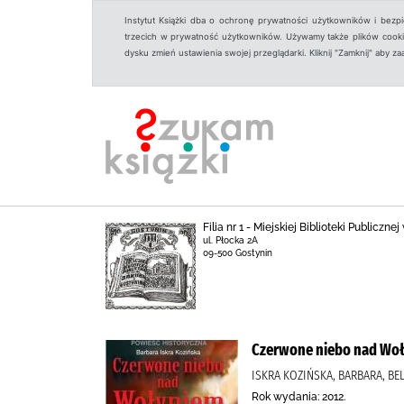
Instytut Książki dba o ochronę prywatności użytkowników i bezp
trzecich w prywatność użytkowników. Używamy także plików cookies
dysku zmień ustawienia swojej przeglądarki. Kliknij "Zamknij" aby z
Filia nr 1 - Miejskiej Biblioteki Publicz
ul. Płocka 2A
09-500 Gostynin
Czerwone niebo nad Wo
ISKRA KOZIŃSKA, BARBARA, BE
Rok wydania: 2012.