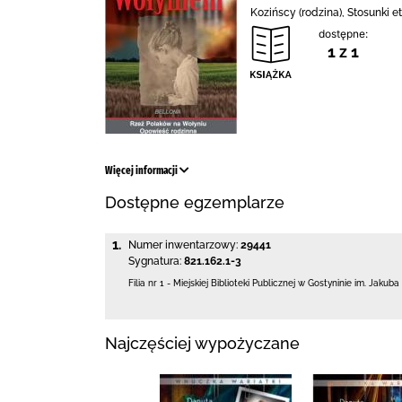
Kozińscy (rodzina), Stosunki e
dostępne:
1 z 1
Więcej informacji
Dostępne egzemplarze
1.
Numer inwentarzowy:
29441
Sygnatura:
821.162.1-3
Filia nr 1 - Miejskiej Biblioteki Publicznej
w Gostyninie im. Jakuba
Najczęściej wypożyczane