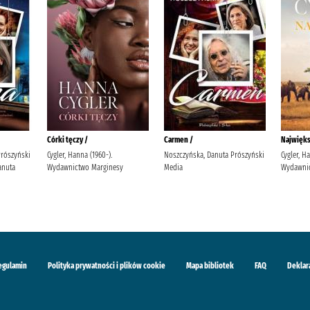
Córki tęczy /
Carmen /
Najwięks
Prószyński
Cygler, Hanna (1960-).
Noszczyńska, Danuta Prószyński
Cygler, H
anuta
Wydawnictwo Marginesy
Media
Wydawnic
egulamin
Polityka prywatności i plików cookie
Mapa bibliotek
FAQ
Deklar