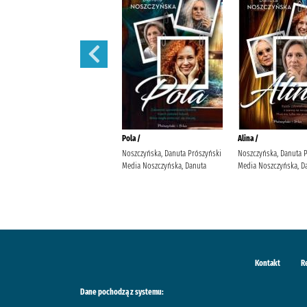
Małżeńskie więzi /
Pola /
Alina /
Maludy, Aleksandra Katarzyna
Noszczyńska, Danuta Prószyński
Noszczyńska, Danuta 
Wydawnictwo Replika Maludy,
Media Noszczyńska, Danuta
Media Noszczyńska, D
Aleksandra Katarzyna
Kontakt
R
Dane pochodzą z systemu: