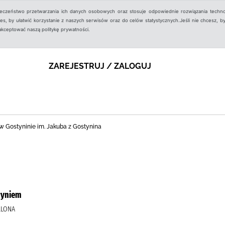
ieczeństwo przetwarzania ich danych osobowych oraz stosuje odpowiednie rozwiązania techno
, by ułatwić korzystanie z naszych serwisów oraz do celów statystycznych.Jeśli nie chcesz, by
aakceptować naszą politykę prywatności.
ZAREJESTRUJ / ZALOGUJ
nej w Gostyninie im. Jakuba z Gostynina
łyniem
LLONA