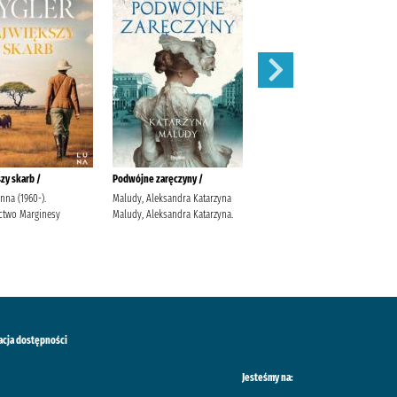
zy skarb /
Podwójne zaręczyny /
Apetyt na miłość /
anna (1960-).
Maludy, Aleksandra Katarzyna
Nowik, Marta (pisarka)
two Marginesy
Maludy, Aleksandra Katarzyna.
Wydawnictwo Szara Godzina
acja dostępności
Jesteśmy na: