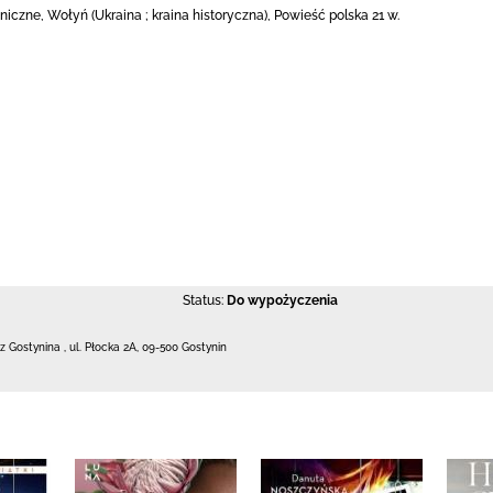
tniczne, Wołyń (Ukraina ; kraina historyczna), Powieść polska 21 w.
Status:
Do wypożyczenia
 z Gostynina
,
ul. Płocka 2A
,
09-500 Gostynin