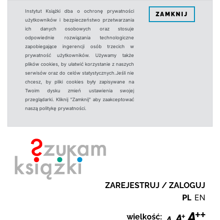
Instytut Książki dba o ochronę prywatności
ZAMKNIJ
użytkowników i bezpieczeństwo przetwarzania
ich danych osobowych oraz stosuje
odpowiednie rozwiązania technologiczne
zapobiegające ingerencji osób trzecich w
prywatność użytkowników. Używamy także
plików cookies, by ułatwić korzystanie z naszych
serwisów oraz do celów statystycznych.Jeśli nie
chcesz, by pliki cookies były zapisywane na
Twoim dysku zmień ustawienia swojej
przeglądarki. Kliknij "Zamknij" aby zaakceptować
naszą politykę prywatności.
ZAREJESTRUJ / ZALOGUJ
PL
EN
wielkość: