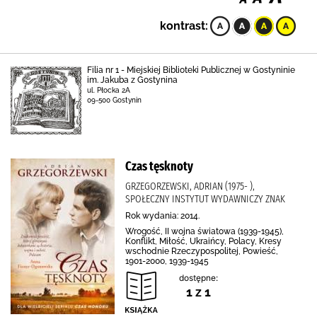
kontrast:
Filia nr 1 - Miejskiej Biblioteki Publicznej w Gostyninie
im. Jakuba z Gostynina
ul. Płocka 2A
09-500 Gostynin
Czas tęsknoty
GRZEGORZEWSKI, ADRIAN (1975- ),
SPOŁECZNY INSTYTUT WYDAWNICZY ZNAK
Rok wydania: 2014.
Wrogość, II wojna światowa (1939-1945),
Konflikt, Miłość, Ukraińcy, Polacy, Kresy
wschodnie Rzeczypospolitej, Powieść,
1901-2000, 1939-1945
dostępne:
1 z 1