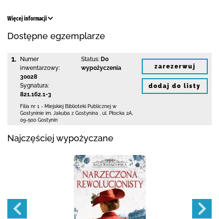
Więcej informacji
Dostępne egzemplarze
1.
Numer
Status:
Do
zarezerwuj
inwentarzowy:
wypożyczenia
30028
Sygnatura:
dodaj do listy
821.162.1-3
Filia nr 1 - Miejskiej Biblioteki Publicznej
w
Gostyninie im. Jakuba z Gostynina
,
ul. Płocka 2A
,
09-500 Gostynin
Najczęściej wypożyczane