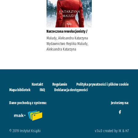
Narzeczona rewolucjonisty /
Maludy, Aleksandra Katarzyna
Wydawnictwo Replika Maludy,
Aleksandra Katarzyna
Kontakt
Regulamin
Polityka prywatności i plików cookie
Mapa bibliotek
FAQ
Deklaracja dostępności
Dane pochodzą z systemu:
Jesteśmy na:
© 2019 Instytut Książki
v.1.4.0 created by IK & H7