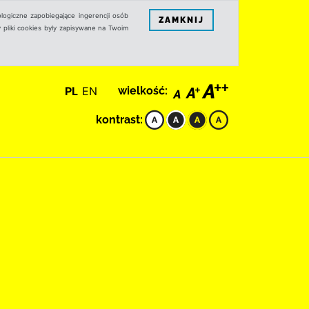
logiczne zapobiegające ingerencji osób
ZAMKNIJ
 pliki cookies były zapisywane na Twoim
PL
EN
wielkość:
kontrast: