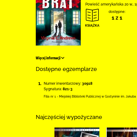
Powieść amerykańska 20 w., 1
dostępne:
1 z 1
Więcej informacji
Dostępne egzemplarze
1.
Numer inwentarzowy:
30918
Sygnatura:
821-3
Filia nr 1 - Miejskiej Biblioteki Publicznej
w Gostyninie im. Jakuba
Najczęściej wypożyczane