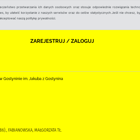
ieczeństwo przetwarzania ich danych osobowych oraz stosuje odpowiednie rozwiązania techno
, by ułatwić korzystanie z naszych serwisów oraz do celów statystycznych.Jeśli nie chcesz, by
aakceptować naszą politykę prywatności.
ZAREJESTRUJ / ZALOGUJ
nej w Gostyninie im. Jakuba z Gostynina
986)., FABIANOWSKA, MAŁGORZATA TŁ.