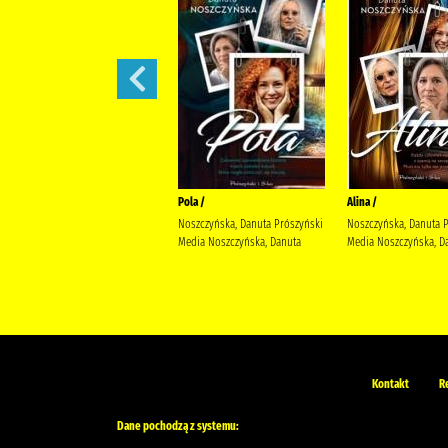
Małżeńskie więzi /
Pola /
Alina /
Maludy, Aleksandra Katarzyna
Noszczyńska, Danuta Prószyński
Noszczyńska, Danuta 
Wydawnictwo Replika Maludy,
Media Noszczyńska, Danuta
Media Noszczyńska, D
Aleksandra Katarzyna
Kontakt
R
Dane pochodzą z systemu: