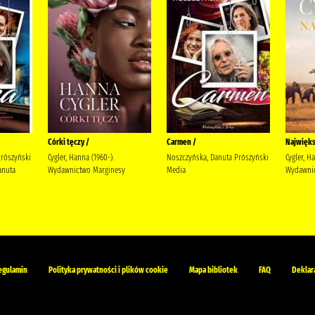
Córki tęczy /
Carmen /
Najwięks
Prószyński
Cygler, Hanna (1960-).
Noszczyńska, Danuta Prószyński
Cygler, H
anuta
Wydawnictwo Marginesy
Media
Wydawnic
egulamin
Polityka prywatności i plików cookie
Mapa bibliotek
FAQ
Deklar