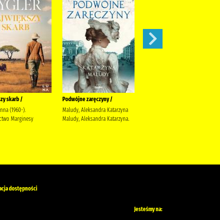
zy skarb /
Podwójne zaręczyny /
Apetyt na miłość /
anna (1960-).
Maludy, Aleksandra Katarzyna
Nowik, Marta (pisarka)
two Marginesy
Maludy, Aleksandra Katarzyna.
Wydawnictwo Szara Godzina
acja dostępności
Jesteśmy na: