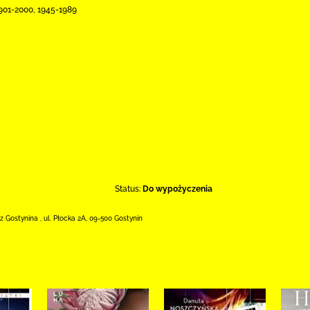
901-2000, 1945-1989
Status:
Do wypożyczenia
 z Gostynina
,
ul. Płocka 2A
,
09-500 Gostynin