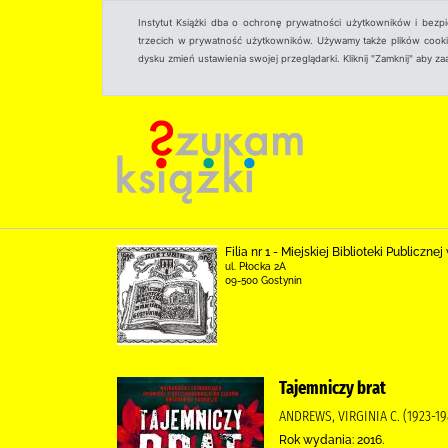
Instytut Książki dba o ochronę prywatności użytkowników i bezp
trzecich w prywatność użytkowników. Używamy także plików cookies
dysku zmień ustawienia swojej przeglądarki. Kliknij "Zamknij" aby z
Filia nr 1 - Miejskiej Biblioteki Publicz
ul. Płocka 2A
09-500 Gostynin
Tajemniczy brat
ANDREWS, VIRGINIA C. (1923-1
Rok wydania: 2016.