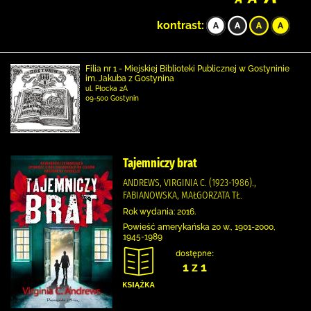
kontrast:
Filia nr 1 - Miejskiej Biblioteki Publicznej w Gostyninie
im. Jakuba z Gostynina
ul. Płocka 2A
09-500 Gostynin
Tajemniczy brat
ANDREWS, VIRGINIA C. (1923-1986).,
FABIANOWSKA, MAŁGORZATA TŁ.
Rok wydania: 2016.
Powieść amerykańska 20 w., 1901-2000,
1945-1989
dostępne:
1 z 1