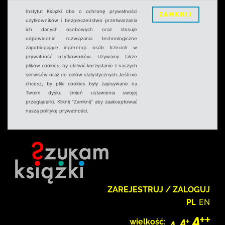
Instytut Książki dba o ochronę prywatności
ZAMKNIJ
użytkowników i bezpieczeństwo przetwarzania
ich danych osobowych oraz stosuje
odpowiednie rozwiązania technologiczne
zapobiegające ingerencji osób trzecich w
prywatność użytkowników. Używamy także
plików cookies, by ułatwić korzystanie z naszych
serwisów oraz do celów statystycznych.Jeśli nie
chcesz, by pliki cookies były zapisywane na
Twoim dysku zmień ustawienia swojej
przeglądarki. Kliknij "Zamknij" aby zaakceptować
naszą politykę prywatności.
ZAREJESTRUJ / ZALOGUJ
PL
EN
wielkość: