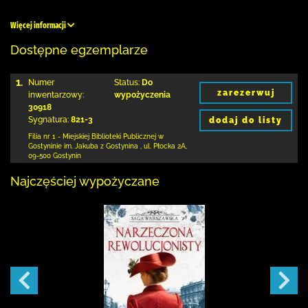
Więcej informacji
Dostępne egzemplarze
1.
Numer
Status:
Do
zarezerwuj
inwentarzowy:
wypożyczenia
30918
Sygnatura:
821-3
dodaj do listy
Filia nr 1 - Miejskiej Biblioteki Publicznej
w
Gostyninie im. Jakuba z Gostynina
,
ul. Płocka 2A
,
09-500 Gostynin
Najczęściej wypożyczane