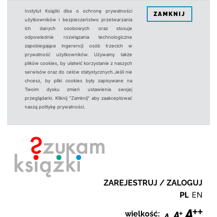
Instytut Książki dba o ochronę prywatności
ZAMKNIJ
użytkowników i bezpieczeństwo przetwarzania
ich danych osobowych oraz stosuje
odpowiednie rozwiązania technologiczne
zapobiegające ingerencji osób trzecich w
prywatność użytkowników. Używamy także
plików cookies, by ułatwić korzystanie z naszych
serwisów oraz do celów statystycznych.Jeśli nie
chcesz, by pliki cookies były zapisywane na
Twoim dysku zmień ustawienia swojej
przeglądarki. Kliknij "Zamknij" aby zaakceptować
naszą politykę prywatności.
ZAREJESTRUJ / ZALOGUJ
PL
EN
wielkość: