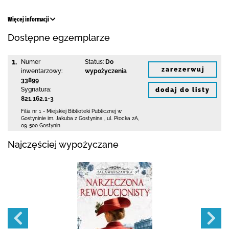
Więcej informacji
Dostępne egzemplarze
1.
Numer
Status:
Do
zarezerwuj
inwentarzowy:
wypożyczenia
33899
Sygnatura:
dodaj do listy
821.162.1-3
Filia nr 1 - Miejskiej Biblioteki Publicznej
w
Gostyninie im. Jakuba z Gostynina
,
ul. Płocka 2A
,
09-500 Gostynin
Najczęściej wypożyczane