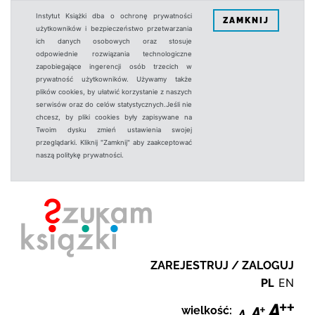
Instytut Książki dba o ochronę prywatności
ZAMKNIJ
użytkowników i bezpieczeństwo przetwarzania
ich danych osobowych oraz stosuje
odpowiednie rozwiązania technologiczne
zapobiegające ingerencji osób trzecich w
prywatność użytkowników. Używamy także
plików cookies, by ułatwić korzystanie z naszych
serwisów oraz do celów statystycznych.Jeśli nie
chcesz, by pliki cookies były zapisywane na
Twoim dysku zmień ustawienia swojej
przeglądarki. Kliknij "Zamknij" aby zaakceptować
naszą politykę prywatności.
ZAREJESTRUJ / ZALOGUJ
PL
EN
wielkość: