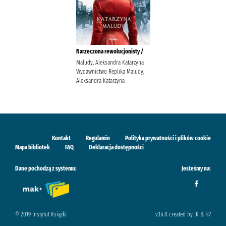
Narzeczona rewolucjonisty /
Maludy, Aleksandra Katarzyna
Wydawnictwo Replika Maludy,
Aleksandra Katarzyna
Kontakt
Regulamin
Polityka prywatności i plików cookie
Mapa bibliotek
FAQ
Deklaracja dostępności
Dane pochodzą z systemu:
Jesteśmy na:
© 2019 Instytut Książki
v.1.4.0 created by IK & H7