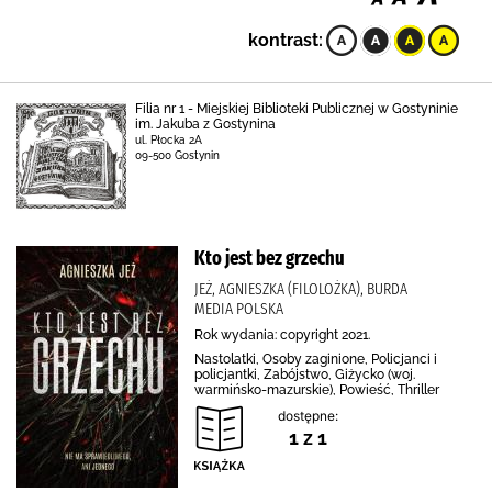
kontrast:
Filia nr 1 - Miejskiej Biblioteki Publicznej w Gostyninie
im. Jakuba z Gostynina
ul. Płocka 2A
09-500 Gostynin
Kto jest bez grzechu
JEŻ, AGNIESZKA (FILOLOŻKA), BURDA
MEDIA POLSKA
Rok wydania: copyright 2021.
Nastolatki, Osoby zaginione, Policjanci i
policjantki, Zabójstwo, Giżycko (woj.
warmińsko-mazurskie), Powieść, Thriller
dostępne:
1 z 1