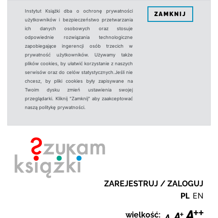
Instytut Książki dba o ochronę prywatności
ZAMKNIJ
użytkowników i bezpieczeństwo przetwarzania
ich danych osobowych oraz stosuje
odpowiednie rozwiązania technologiczne
zapobiegające ingerencji osób trzecich w
prywatność użytkowników. Używamy także
plików cookies, by ułatwić korzystanie z naszych
serwisów oraz do celów statystycznych.Jeśli nie
chcesz, by pliki cookies były zapisywane na
Twoim dysku zmień ustawienia swojej
przeglądarki. Kliknij "Zamknij" aby zaakceptować
naszą politykę prywatności.
ZAREJESTRUJ / ZALOGUJ
PL
EN
wielkość: