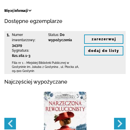
Więcej informacji
Dostępne egzemplarze
1.
Numer
Status:
Do
zarezerwuj
inwentarzowy:
wypożyczenia
34329
Sygnatura:
dodaj do listy
821.162.1-3
Filia nr 1 - Miejskiej Biblioteki Publicznej
w
Gostyninie im. Jakuba z Gostynina
,
ul. Płocka 2A
,
09-500 Gostynin
Najczęściej wypożyczane