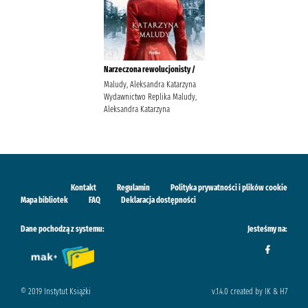
Narzeczona rewolucjonisty /
Maludy, Aleksandra Katarzyna
Wydawnictwo Replika Maludy,
Aleksandra Katarzyna
Kontakt
Regulamin
Polityka prywatności i plików cookie
Mapa bibliotek
FAQ
Deklaracja dostępności
Dane pochodzą z systemu:
Jesteśmy na:
© 2019 Instytut Książki
v.1.4.0 created by IK & H7