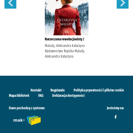
Narzeczona rewolucjonisty /
Maludy, Aleksandra Katarzyna
Wydawnictwo Replika Maludy,
Aleksandra Katarzyna
Kontakt
Regulamin
Polityka prywatności i plików cookie
Mapa bibliotek
FAQ
Deklaracja dostępności
Dane pochodzą z systemu:
Jesteśmy na: