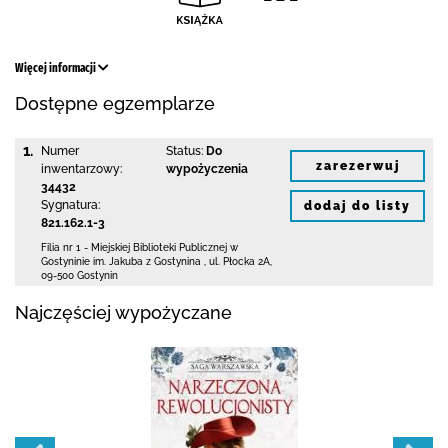
Więcej informacji
Dostępne egzemplarze
1.
Numer
Status:
Do
zarezerwuj
inwentarzowy:
wypożyczenia
34432
Sygnatura:
dodaj do listy
821.162.1-3
Filia nr 1 - Miejskiej Biblioteki Publicznej
w
Gostyninie im. Jakuba z Gostynina
,
ul. Płocka 2A
,
09-500 Gostynin
Najczęściej wypożyczane