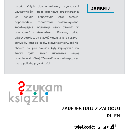
Instytut Książki dba o ochronę prywatności
ZAMKNIJ
użytkowników i bezpieczeństwo przetwarzania
ich danych osobowych oraz stosuje
odpowiednie rozwiązania technologiczne
zapobiegające ingerencji osób trzecich w
prywatność użytkowników. Używamy także
plików cookies, by ułatwić korzystanie z naszych
serwisów oraz do celów statystycznych.Jeśli nie
chcesz, by pliki cookies były zapisywane na
Twoim dysku zmień ustawienia swojej
przeglądarki. Kliknij "Zamknij" aby zaakceptować
naszą politykę prywatności.
ZAREJESTRUJ / ZALOGUJ
PL
EN
wielkość: