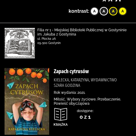
kontrast:
Filia nr 1 - Miejskiej Biblioteki Publicznej w Gostyninie
im. Jakuba z Gostynina
ul. Płocka 2A
09-500 Gostynin
Zapach cytrusów
KIELECKA, KATARZYNA, WYDAWNICTWO
SZARA GODZINA
Rok wydania: 2021.
Miłość, Wybory życiowe, Przebaczenie,
Powieść obyczajowa
dostępne:
0 z 1