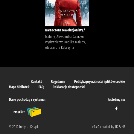
Narzeczona rewolucjonisty /
Maludy, Aleksandra Katarzyna
Wydawnictwo Replika Maludy,
Aleksandra Katarzyna
Kontakt
Regulamin
Polityka prywatności i plików cookie
Mapa bibliotek
FAQ
Deklaracja dostępności
Dane pochodzą z systemu:
Jesteśmy na:
© 2019 Instytut Książki
v.1.4.0 created by IK & H7