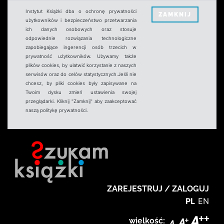
Instytut Książki dba o ochronę prywatności
ZAMKNIJ
użytkowników i bezpieczeństwo przetwarzania
ich danych osobowych oraz stosuje
odpowiednie rozwiązania technologiczne
zapobiegające ingerencji osób trzecich w
prywatność użytkowników. Używamy także
plików cookies, by ułatwić korzystanie z naszych
serwisów oraz do celów statystycznych.Jeśli nie
chcesz, by pliki cookies były zapisywane na
Twoim dysku zmień ustawienia swojej
przeglądarki. Kliknij "Zamknij" aby zaakceptować
naszą politykę prywatności.
ZAREJESTRUJ / ZALOGUJ
PL
EN
wielkość: