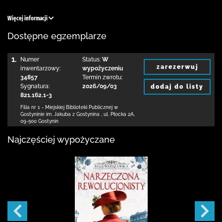
Więcej informacji
Dostępne egzemplarze
1.
Numer
Status:
W
zarezerwuj
inwentarzowy:
wypożyczeniu
34857
Termin zwrotu:
Sygnatura:
2026/09/03
dodaj do listy
821.162.1-3
Filia nr 1 - Miejskiej Biblioteki Publicznej
w
Gostyninie im. Jakuba z Gostynina
,
ul. Płocka 2A
,
09-500 Gostynin
Najczęściej wypożyczane