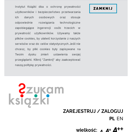
Instytut Książki dba o ochronę prywatności
ZAMKNIJ
użytkowników i bezpieczeństwo przetwarzania
ich danych osobowych oraz stosuje
odpowiednie rozwiązania technologiczne
zapobiegające ingerencji osób trzecich w
prywatność użytkowników. Używamy także
plików cookies, by ułatwić korzystanie z naszych
serwisów oraz do celów statystycznych.Jeśli nie
chcesz, by pliki cookies były zapisywane na
Twoim dysku zmień ustawienia swojej
przeglądarki. Kliknij "Zamknij" aby zaakceptować
naszą politykę prywatności.
ZAREJESTRUJ / ZALOGUJ
PL
EN
wielkość: