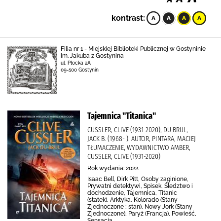
kontrast:
Filia nr 1 - Miejskiej Biblioteki Publicznej w Gostyninie
im. Jakuba z Gostynina
ul. Płocka 2A
09-500 Gostynin
Tajemnica "Titanica"
CUSSLER, CLIVE (1931-2020), DU BRUL,
JACK B. (1968- ). AUTOR, PINTARA, MACIEJ
TŁUMACZENIE, WYDAWNICTWO AMBER,
CUSSLER, CLIVE (1931-2020)
Rok wydania: 2022.
Isaac Bell, Dirk Pitt, Osoby zaginione,
Prywatni detektywi, Spisek, Śledztwo i
dochodzenie, Tajemnica, Titanic
(statek), Arktyka, Kolorado (Stany
Zjednoczone ; stan), Nowy Jork (Stany
Zjednoczone), Paryż (Francja), Powieść,
Sensacja