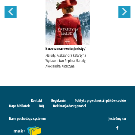
Narzeczona rewolucjonisty /
Maludy, Aleksandra Katarzyna
Wydawnictwo Replika Maludy,
Aleksandra Katarzyna
Kontakt
Regulamin
Polityka prywatności i plików cookie
Mapa bibliotek
FAQ
Deklaracja dostępności
Dane pochodzą z systemu:
Jesteśmy na: