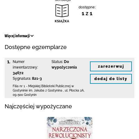
dostępne:
1 z 1
Więcej informacji
Dostępne egzemplarze
1.
Numer
Status:
Do
zarezerwuj
inwentarzowy:
wypożyczenia
34672
Sygnatura:
821-3
dodaj do listy
Filia nr 1 - Miejskiej Biblioteki Publicznej
w
Gostyninie im. Jakuba z Gostynina
,
ul. Płocka 2A
,
09-500 Gostynin
Najczęściej wypożyczane