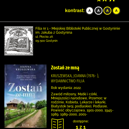
kontrast:
Filia nr 1 - Miejskiej Biblioteki Publicznej w Gostyninie
im. Jakuba z Gostynina
ul. Płocka 2A
09-500 Gostynin
Zostań ze mną
KRUSZEWSKA, JOANNA (1976- ),
WYDAWNICTWO FILIA
Rok wydania: 2022.
Zawód miłosny, Matki i córki,
Mniejszości narodowe, Przemoc w
rodzinie, Kobieta, Lekarze i lekarki,
Białystok (woj. podlaskie), Podlasie,
Powieść obyczajowa, 1901-2000, 1945-
1989, 1989-2000, 2001-
dostępne:
1 z 1