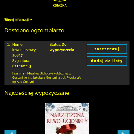
Więcej informacji
Dostępne egzemplarze
1.
Numer
Status:
Do
zarezerwuj
inwentarzowy:
wypożyczenia
36837
Sygnatura:
dodaj do listy
821.162.1-3
Filia nr 1 - Miejskiej Biblioteki Publicznej
w
Gostyninie im. Jakuba z Gostynina
,
ul. Płocka 2A
,
09-500 Gostynin
Najczęściej wypożyczane