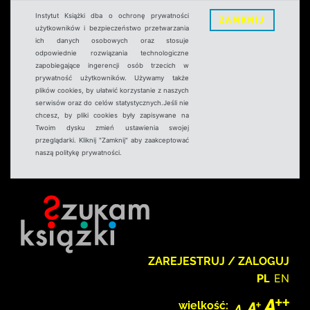
Instytut Książki dba o ochronę prywatności
ZAMKNIJ
użytkowników i bezpieczeństwo przetwarzania
ich danych osobowych oraz stosuje
odpowiednie rozwiązania technologiczne
zapobiegające ingerencji osób trzecich w
prywatność użytkowników. Używamy także
plików cookies, by ułatwić korzystanie z naszych
serwisów oraz do celów statystycznych.Jeśli nie
chcesz, by pliki cookies były zapisywane na
Twoim dysku zmień ustawienia swojej
przeglądarki. Kliknij "Zamknij" aby zaakceptować
naszą politykę prywatności.
ZAREJESTRUJ / ZALOGUJ
PL
EN
wielkość: