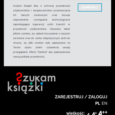
Instytut Książki dba o ochronę prywatności
ZAMKNIJ
użytkowników i bezpieczeństwo przetwarzania
ich danych osobowych oraz stosuje
odpowiednie rozwiązania technologiczne
zapobiegające ingerencji osób trzecich w
prywatność użytkowników. Używamy także
plików cookies, by ułatwić korzystanie z naszych
serwisów oraz do celów statystycznych.Jeśli nie
chcesz, by pliki cookies były zapisywane na
Twoim dysku zmień ustawienia swojej
przeglądarki. Kliknij "Zamknij" aby zaakceptować
naszą politykę prywatności.
ZAREJESTRUJ / ZALOGUJ
PL
EN
wielkość: