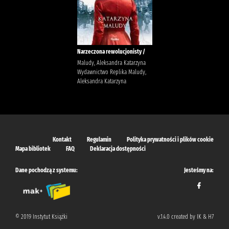
Narzeczona rewolucjonisty /
Maludy, Aleksandra Katarzyna
Wydawnictwo Replika Maludy,
Aleksandra Katarzyna
Kontakt
Regulamin
Polityka prywatności i plików cookie
Mapa bibliotek
FAQ
Deklaracja dostępności
Dane pochodzą z systemu:
Jesteśmy na:
© 2019 Instytut Książki
v.1.4.0 created by IK & H7