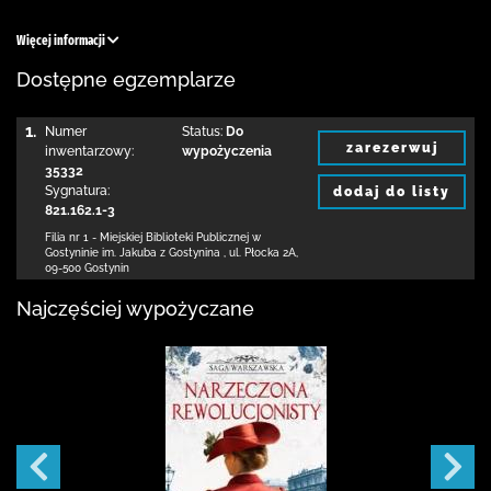
Więcej informacji
Dostępne egzemplarze
1.
Numer
Status:
Do
zarezerwuj
inwentarzowy:
wypożyczenia
35332
Sygnatura:
dodaj do listy
821.162.1-3
Filia nr 1 - Miejskiej Biblioteki Publicznej
w
Gostyninie im. Jakuba z Gostynina
,
ul. Płocka 2A
,
09-500 Gostynin
Najczęściej wypożyczane