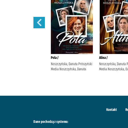
Małżeńskie więzi /
Pola /
Alina /
Maludy, Aleksandra Katarzyna
Noszczyńska, Danuta Prószyński
Noszczyńska, Danuta 
Wydawnictwo Replika Maludy,
Media Noszczyńska, Danuta
Media Noszczyńska, D
Aleksandra Katarzyna
Kontakt
R
Dane pochodzą z systemu: