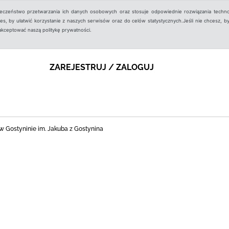
ieczeństwo przetwarzania ich danych osobowych oraz stosuje odpowiednie rozwiązania techno
, by ułatwić korzystanie z naszych serwisów oraz do celów statystycznych.Jeśli nie chcesz, by
aakceptować naszą politykę prywatności.
ZAREJESTRUJ / ZALOGUJ
nej w Gostyninie im. Jakuba z Gostynina