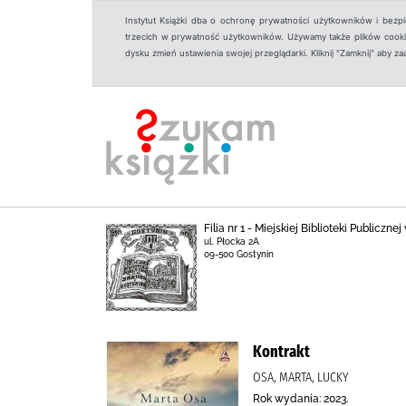
Instytut Książki dba o ochronę prywatności użytkowników i bezp
trzecich w prywatność użytkowników. Używamy także plików cookies
dysku zmień ustawienia swojej przeglądarki. Kliknij "Zamknij" aby z
Filia nr 1 - Miejskiej Biblioteki Publicz
ul. Płocka 2A
09-500 Gostynin
Kontrakt
OSA, MARTA, LUCKY
Rok wydania: 2023.