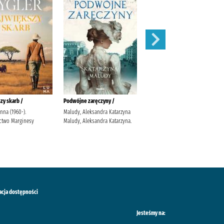
zy skarb /
Podwójne zaręczyny /
Apetyt na miłość /
anna (1960-).
Maludy, Aleksandra Katarzyna
Nowik, Marta (pisarka)
two Marginesy
Maludy, Aleksandra Katarzyna.
Wydawnictwo Szara Godzina
acja dostępności
Jesteśmy na: