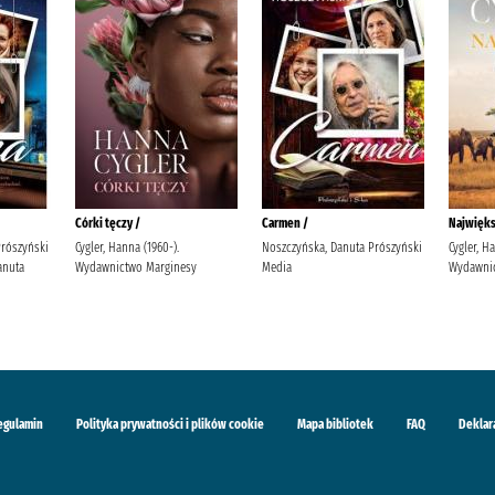
Córki tęczy /
Carmen /
Najwięks
Prószyński
Cygler, Hanna (1960-).
Noszczyńska, Danuta Prószyński
Cygler, H
anuta
Wydawnictwo Marginesy
Media
Wydawnic
egulamin
Polityka prywatności i plików cookie
Mapa bibliotek
FAQ
Deklar