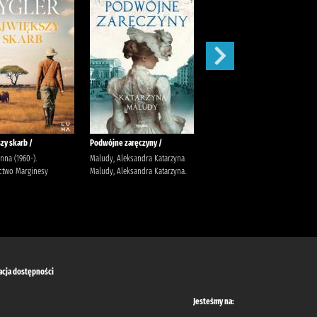
zy skarb /
Podwójne zaręczyny /
Apetyt na miłość /
anna (1960-).
Maludy, Aleksandra Katarzyna
Nowik, Marta (pisarka)
two Marginesy
Maludy, Aleksandra Katarzyna.
Wydawnictwo Szara Godzina
acja dostępności
Jesteśmy na: