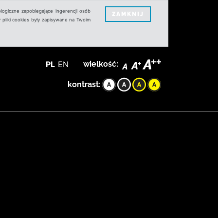
logiczne zapobiegające ingerencji osób
ZAMKNIJ
 pliki cookies były zapisywane na Twoim
PL
EN
wielkość:
kontrast: