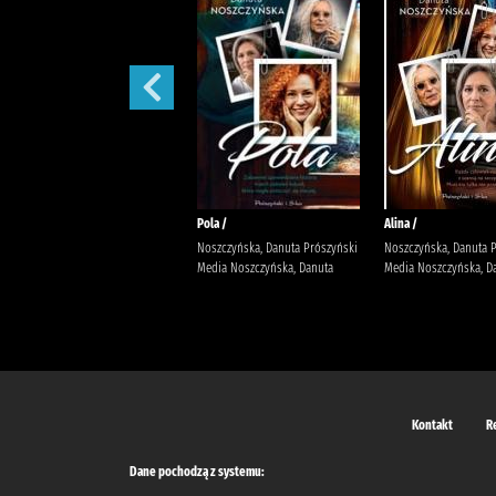
Małżeńskie więzi /
Pola /
Alina /
Maludy, Aleksandra Katarzyna
Noszczyńska, Danuta Prószyński
Noszczyńska, Danuta 
Wydawnictwo Replika Maludy,
Media Noszczyńska, Danuta
Media Noszczyńska, D
Aleksandra Katarzyna
Kontakt
R
Dane pochodzą z systemu: