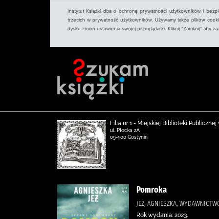
Instytut Książki dba o ochronę prywatności użytkowników i bezp
trzecich w prywatność użytkowników. Używamy także plików cookies
dysku zmień ustawienia swojej przeglądarki. Kliknij "Zamknij" aby z
Filia nr 1 - Miejskiej Biblioteki Publicz
ul. Płocka 2A
09-500 Gostynin
Pomroka
JEŻ, AGNIESZKA, WYDAWNICTWO
Rok wydania: 2023.