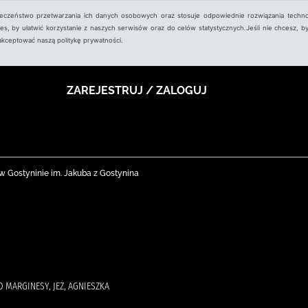
ieczeństwo przetwarzania ich danych osobowych oraz stosuje odpowiednie rozwiązania techno
, by ułatwić korzystanie z naszych serwisów oraz do celów statystycznych.Jeśli nie chcesz, by
aakceptować naszą politykę prywatności.
ZAREJESTRUJ / ZALOGUJ
nej w Gostyninie im. Jakuba z Gostynina
 MARGINESY, JEŻ, AGNIESZKA