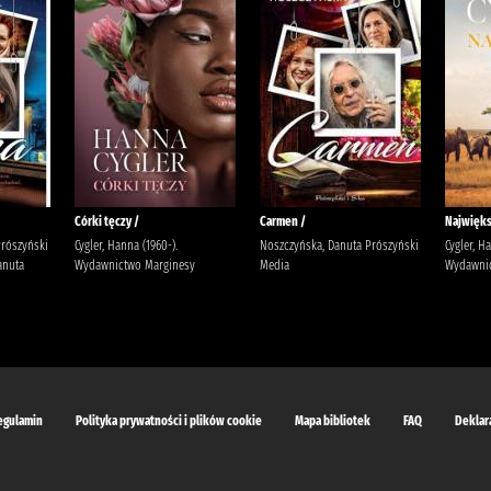
Córki tęczy /
Carmen /
Najwięks
Prószyński
Cygler, Hanna (1960-).
Noszczyńska, Danuta Prószyński
Cygler, H
anuta
Wydawnictwo Marginesy
Media
Wydawnic
egulamin
Polityka prywatności i plików cookie
Mapa bibliotek
FAQ
Deklar