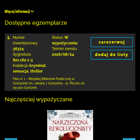
Więcej informacji
Dostępne egzemplarze
1.
Numer
Status:
W
zarezerwuj
inwentarzowy:
wypożyczeniu
36374
Termin zwrotu:
Sygnatura:
2026/08/24
dodaj do listy
821.162.1-3
Kolekcja:
kryminał,
sensacja, thriller
Filia nr 1 - Miejskiej Biblioteki Publicznej
w
Gostyninie im. Jakuba z Gostynina
,
ul. Płocka 2A
,
09-500 Gostynin
Najczęściej wypożyczane