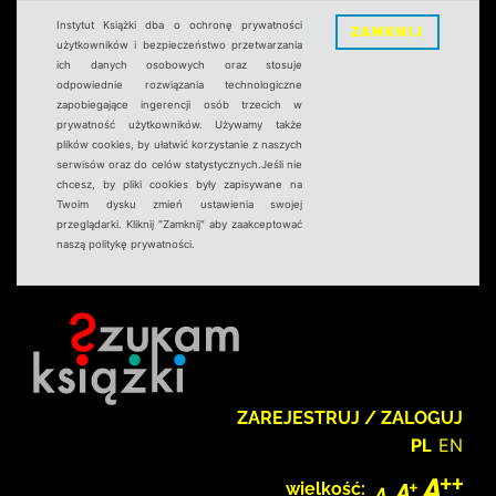
Instytut Książki dba o ochronę prywatności
ZAMKNIJ
użytkowników i bezpieczeństwo przetwarzania
ich danych osobowych oraz stosuje
odpowiednie rozwiązania technologiczne
zapobiegające ingerencji osób trzecich w
prywatność użytkowników. Używamy także
plików cookies, by ułatwić korzystanie z naszych
serwisów oraz do celów statystycznych.Jeśli nie
chcesz, by pliki cookies były zapisywane na
Twoim dysku zmień ustawienia swojej
przeglądarki. Kliknij "Zamknij" aby zaakceptować
naszą politykę prywatności.
ZAREJESTRUJ / ZALOGUJ
PL
EN
wielkość: