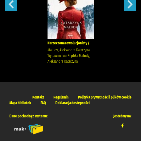
Narzeczona rewolucjonisty /
Maludy, Aleksandra Katarzyna
Wydawnictwo Replika Maludy,
Aleksandra Katarzyna
Kontakt
Regulamin
Polityka prywatności i plików cookie
Mapa bibliotek
FAQ
Deklaracja dostępności
Dane pochodzą z systemu:
Jesteśmy na: