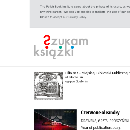
The Polish Book Institute cares about the privacy of its users, as w
any third parties. We also use cookies to facilitate the use of our
Close? to accept our Privacy Policy.
Filia nr 1 - Miejskiej Biblioteki Publicz
ul. Płocka 2A
09-500 Gostynin
Czerwone oleandry
DRAWSKA, GRETA, PRÓSZYŃSKI 
Year of publication: 2023.