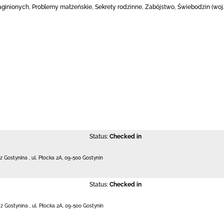
inionych, Problemy małżeńskie, Sekrety rodzinne, Zabójstwo, Świebodzin (woj. lub
Status:
Checked in
 z Gostynina
,
ul. Płocka 2A
,
09-500 Gostynin
Status:
Checked in
 z Gostynina
,
ul. Płocka 2A
,
09-500 Gostynin