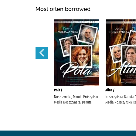
Most often borrowed
Małżeńskie więzi /
Pola /
Alina /
Maludy, Aleksandra Katarzyna
Noszczyńska, Danuta Prószyński
Noszczyńska, Danuta 
Wydawnictwo Replika Maludy,
Media Noszczyńska, Danuta
Media Noszczyńska, D
Aleksandra Katarzyna