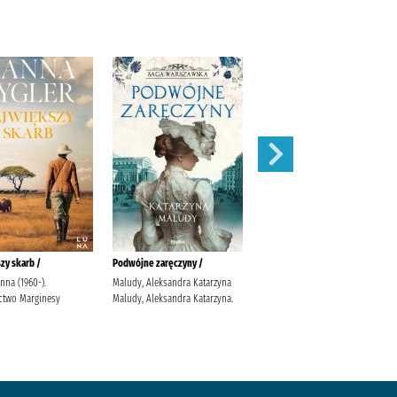
zy skarb /
Podwójne zaręczyny /
Apetyt na miłość /
anna (1960-).
Maludy, Aleksandra Katarzyna
Nowik, Marta (pisarka)
two Marginesy
Maludy, Aleksandra Katarzyna.
Wydawnictwo Szara Godzina