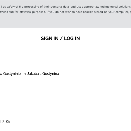
ell as safety of the processing of their personal data, and uses appropriate technological solution
 services and for statistical purposes. If you do not wish to have cookies stored on your computer,
SIGN IN / LOG IN
nej w Gostyninie im. Jakuba z Gostynina
I S-KA