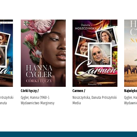
Córki tęczy /
Carmen /
Najwięks
Prószyński
Cygler, Hanna (1960-).
Noszczyńska, Danuta Prószyński
Cygler, H
anuta
Wydawnictwo Marginesy
Media
Wydawnic