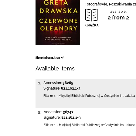
Fotografowie, Poszukiwania zag
available:
2 from 2
More information
Available items
1.
Accession:
36265
Signature:
821.162.1-3
Filia nr 1 - Miejskiej Biblioteki Publicznej
w Gostyninie im. Jakuba
2.
Accession:
36747
Signature:
821.162.1-3
Filia nr 1 - Miejskiej Biblioteki Publicznej
w Gostyninie im. Jakuba