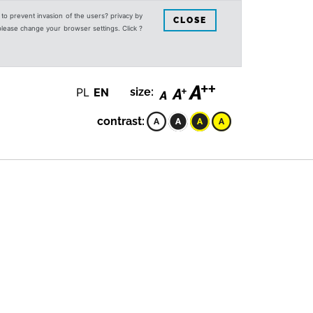
s to prevent invasion of the users? privacy by
CLOSE
 please change your browser settings. Click ?
PL
EN
size:
contrast: