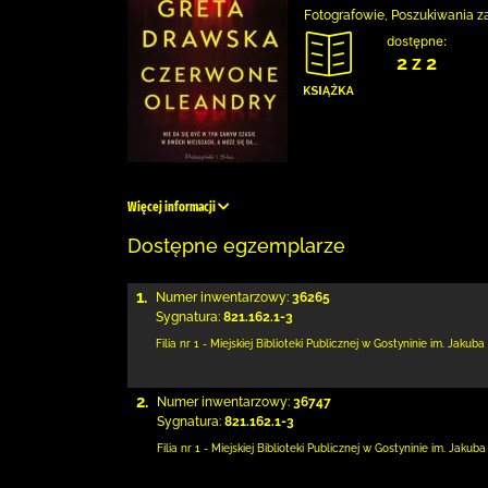
Fotografowie, Poszukiwania zag
dostępne:
2 z 2
Więcej informacji
Dostępne egzemplarze
1.
Numer inwentarzowy:
36265
Sygnatura:
821.162.1-3
Filia nr 1 - Miejskiej Biblioteki Publicznej
w Gostyninie im. Jakuba
2.
Numer inwentarzowy:
36747
Sygnatura:
821.162.1-3
Filia nr 1 - Miejskiej Biblioteki Publicznej
w Gostyninie im. Jakuba