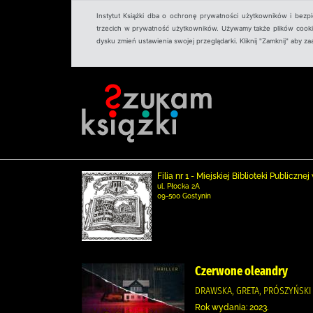
Instytut Książki dba o ochronę prywatności użytkowników i bezp
trzecich w prywatność użytkowników. Używamy także plików cookies
dysku zmień ustawienia swojej przeglądarki. Kliknij "Zamknij" aby z
Filia nr 1 - Miejskiej Biblioteki Publicz
ul. Płocka 2A
09-500 Gostynin
Czerwone oleandry
DRAWSKA, GRETA, PRÓSZYŃSKI 
Rok wydania: 2023.