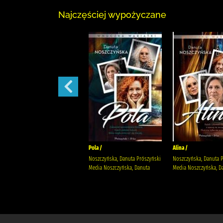
Najczęściej wypożyczane
Małżeńskie więzi /
Pola /
Alina /
Maludy, Aleksandra Katarzyna
Noszczyńska, Danuta Prószyński
Noszczyńska, Danuta 
Wydawnictwo Replika Maludy,
Media Noszczyńska, Danuta
Media Noszczyńska, D
Aleksandra Katarzyna