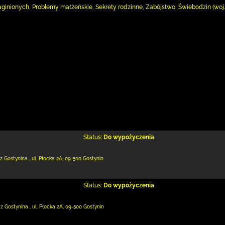
inionych, Problemy małżeńskie, Sekrety rodzinne, Zabójstwo, Świebodzin (woj. lub
Status:
Do wypożyczenia
 z Gostynina
,
ul. Płocka 2A
,
09-500 Gostynin
Status:
Do wypożyczenia
 z Gostynina
,
ul. Płocka 2A
,
09-500 Gostynin