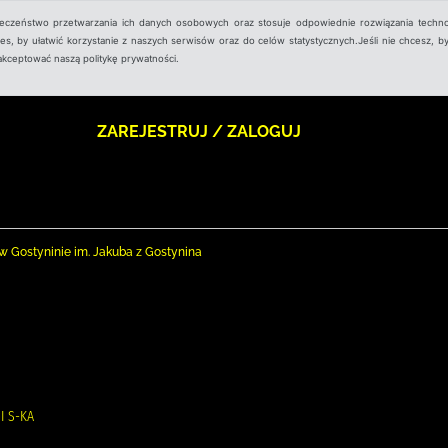
ieczeństwo przetwarzania ich danych osobowych oraz stosuje odpowiednie rozwiązania techno
, by ułatwić korzystanie z naszych serwisów oraz do celów statystycznych.Jeśli nie chcesz, by
aakceptować naszą politykę prywatności.
ZAREJESTRUJ / ZALOGUJ
nej w Gostyninie im. Jakuba z Gostynina
I S-KA