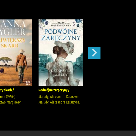
zy skarb /
Podwójne zaręczyny /
Apetyt na miłość /
anna (1960-).
Maludy, Aleksandra Katarzyna
Nowik, Marta (pisarka)
two Marginesy
Maludy, Aleksandra Katarzyna.
Wydawnictwo Szara Godzina