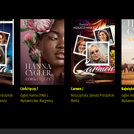
Córki tęczy /
Carmen /
Najwięks
Prószyński
Cygler, Hanna (1960-).
Noszczyńska, Danuta Prószyński
Cygler, H
anuta
Wydawnictwo Marginesy
Media
Wydawnic