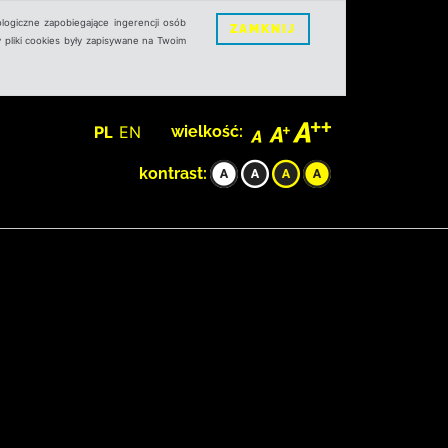
logiczne zapobiegające ingerencji osób
ZAMKNIJ
 pliki cookies były zapisywane na Twoim
PL
EN
wielkość:
kontrast: