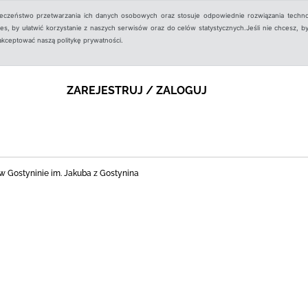
ieczeństwo przetwarzania ich danych osobowych oraz stosuje odpowiednie rozwiązania techno
, by ułatwić korzystanie z naszych serwisów oraz do celów statystycznych.Jeśli nie chcesz, by
aakceptować naszą politykę prywatności.
ZAREJESTRUJ / ZALOGUJ
nej w Gostyninie im. Jakuba z Gostynina