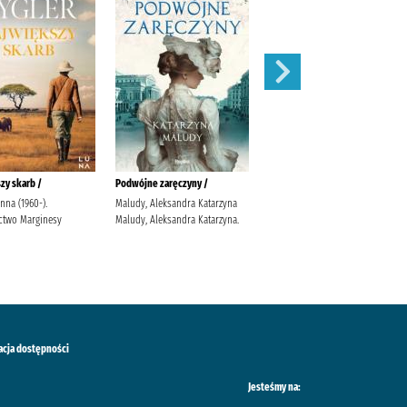
zy skarb /
Podwójne zaręczyny /
Apetyt na miłość /
anna (1960-).
Maludy, Aleksandra Katarzyna
Nowik, Marta (pisarka)
two Marginesy
Maludy, Aleksandra Katarzyna.
Wydawnictwo Szara Godzina
acja dostępności
Jesteśmy na: