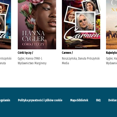
Córki tęczy /
Carmen /
Najwięks
Prószyński
Cygler, Hanna (1960-).
Noszczyńska, Danuta Prószyński
Cygler, H
anuta
Wydawnictwo Marginesy
Media
Wydawnic
egulamin
Polityka prywatności i plików cookie
Mapa bibliotek
FAQ
Deklar