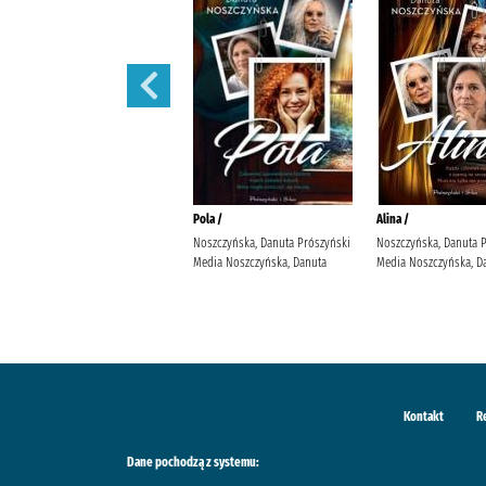
Małżeńskie więzi /
Pola /
Alina /
Maludy, Aleksandra Katarzyna
Noszczyńska, Danuta Prószyński
Noszczyńska, Danuta 
Wydawnictwo Replika Maludy,
Media Noszczyńska, Danuta
Media Noszczyńska, D
Aleksandra Katarzyna
Kontakt
R
Dane pochodzą z systemu: