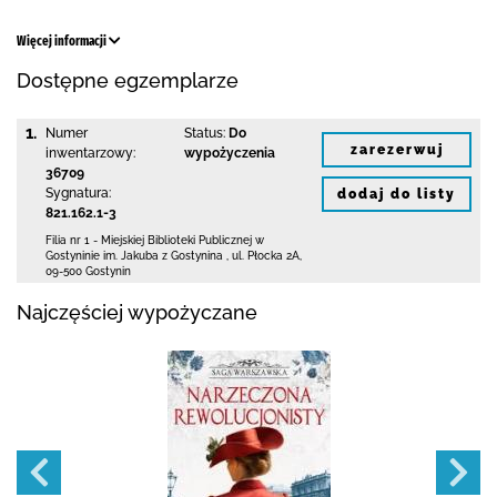
Więcej informacji
Dostępne egzemplarze
1.
Numer
Status:
Do
zarezerwuj
inwentarzowy:
wypożyczenia
36709
Sygnatura:
dodaj do listy
821.162.1-3
Filia nr 1 - Miejskiej Biblioteki Publicznej
w
Gostyninie im. Jakuba z Gostynina
,
ul. Płocka 2A
,
09-500 Gostynin
Najczęściej wypożyczane