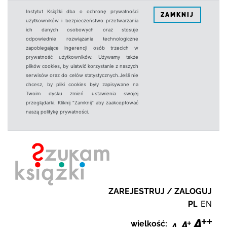
Instytut Książki dba o ochronę prywatności
ZAMKNIJ
użytkowników i bezpieczeństwo przetwarzania
ich danych osobowych oraz stosuje
odpowiednie rozwiązania technologiczne
zapobiegające ingerencji osób trzecich w
prywatność użytkowników. Używamy także
plików cookies, by ułatwić korzystanie z naszych
serwisów oraz do celów statystycznych.Jeśli nie
chcesz, by pliki cookies były zapisywane na
Twoim dysku zmień ustawienia swojej
przeglądarki. Kliknij "Zamknij" aby zaakceptować
naszą politykę prywatności.
ZAREJESTRUJ / ZALOGUJ
PL
EN
wielkość: