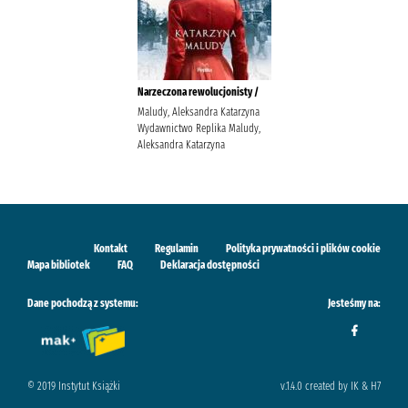
Narzeczona rewolucjonisty /
Maludy, Aleksandra Katarzyna
Wydawnictwo Replika Maludy,
Aleksandra Katarzyna
Kontakt
Regulamin
Polityka prywatności i plików cookie
Mapa bibliotek
FAQ
Deklaracja dostępności
Dane pochodzą z systemu:
Jesteśmy na:
© 2019 Instytut Książki
v.1.4.0 created by IK & H7