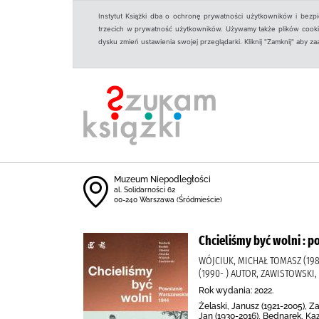
Instytut Książki dba o ochronę prywatności użytkowników i bezp
trzecich w prywatność użytkowników. Używamy także plików cookies
dysku zmień ustawienia swojej przeglądarki. Kliknij "Zamknij" aby z
Muzeum Niepodległości
al. Solidarności 62
00-240 Warszawa (Śródmieście)
Chcieliśmy być wolni : 
WÓJCIUK, MICHAŁ TOMASZ (1980
(1990- ) AUTOR, ZAWISTOWSKI,
Rok wydania: 2022.
Żelaski, Janusz (1921-2005), Z
Jan (1930-2016), Bednarek, Kaz