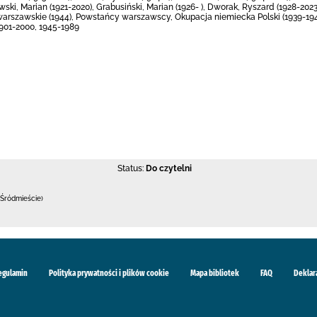
ewski, Marian (1921-2020), Grabusiński, Marian (1926- ), Dworak, Ryszard (1928-202
arszawskie (1944), Powstańcy warszawscy, Okupacja niemiecka Polski (1939-19
1901-2000, 1945-1989
Status:
Do czytelni
Śródmieście)
egulamin
Polityka prywatności i plików cookie
Mapa bibliotek
FAQ
Deklar