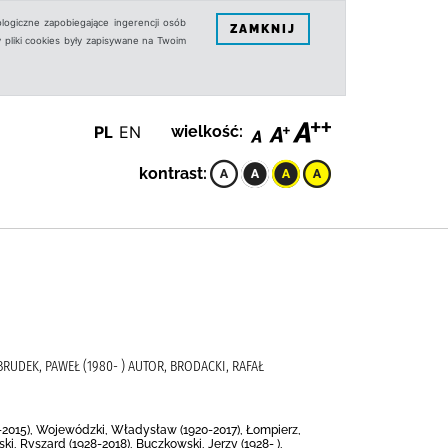
logiczne zapobiegające ingerencji osób
ZAMKNIJ
 pliki cookies były zapisywane na Twoim
PL
EN
wielkość:
kontrast:
 BRUDEK, PAWEŁ (1980- ) AUTOR, BRODACKI, RAFAŁ
30-2015), Wojewódzki, Władysław (1920-2017), Łompierz,
ki, Ryszard (1928-2018), Buczkowski, Jerzy (1928- ),