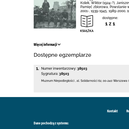
Kolek, Wiktor (1924-?), Janisz
Pamięć zbiorowa, Powstanie w
2001-, 1939-1945, 1989-2000, 
dostępne:
1 z 1
Więcej informacji
Dostępne egzemplarze
1.
Numer inwentarzowy:
38503
Sygnatura:
38503
Muzeum Niepodległości
,
al. Solidarności 62
,
00-240 Warszawa (
Kontakt
R
Dane pochodzą z systemu: