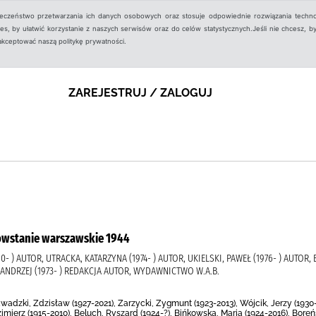
ieczeństwo przetwarzania ich danych osobowych oraz stosuje odpowiednie rozwiązania techno
, by ułatwić korzystanie z naszych serwisów oraz do celów statystycznych.Jeśli nie chcesz, by
aakceptować naszą politykę prywatności.
ZAREJESTRUJ / ZALOGUJ
powstanie warszawskie 1944
- ) AUTOR, UTRACKA, KATARZYNA (1974- ) AUTOR, UKIELSKI, PAWEŁ (1976- ) AUTOR,
 ANDRZEJ (1973- ) REDAKCJA AUTOR, WYDAWNICTWO W.A.B.
awadzki, Zdzisław (1927-2021), Zarzycki, Zygmunt (1923-2013), Wójcik, Jerzy (19
imierz (1915-2010), Beluch, Ryszard (1924-?), Bińkowska, Maria (1924-2016), Boreńs