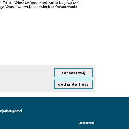
3), Feliga, Wiesław (1927-2019), Armia Krajowa (AK),
45), Warszawa (woj. mazowieckie), Opracowanie,
zarezerwuj
dodaj do listy
acja dostępności
Jesteśmy na: