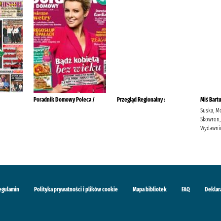
Poradnik Domowy Poleca /
Przegląd Regionalny :
Miś Bart
Suska, M
Skowron,
Wydawnic
egulamin
Polityka prywatności i plików cookie
Mapa bibliotek
FAQ
Deklar