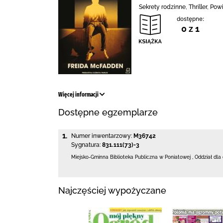
Sekrety rodzinne, Thriller, P
dostępne:
0 z 1
Więcej informacji
Dostępne egzemplarze
1.
Numer inwentarzowy:
M36742
Sygnatura:
831.111(73)-3
Miejsko-Gminna Biblioteka Publiczna w Poniatowej
,
Oddział dla
Najczęściej wypożyczane