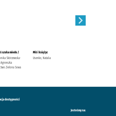
uś szuka miodu /
Miś i księżyc
Piesek wiercipięta /
onika Skórzewska-
Usenko, Natalia
Kozłowska, Urszula Jagas,
 Agnieszka
Justyna Grupa Wydawnicza
two Zielona Sowa
Foksal
acja dostępności
Jesteśmy na: