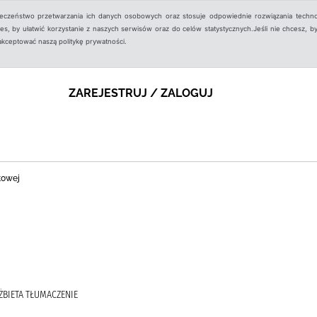
ieczeństwo przetwarzania ich danych osobowych oraz stosuje odpowiednie rozwiązania techno
, by ułatwić korzystanie z naszych serwisów oraz do celów statystycznych.Jeśli nie chcesz, by
aakceptować naszą politykę prywatności.
ZAREJESTRUJ / ZALOGUJ
towej
LŻBIETA TŁUMACZENIE