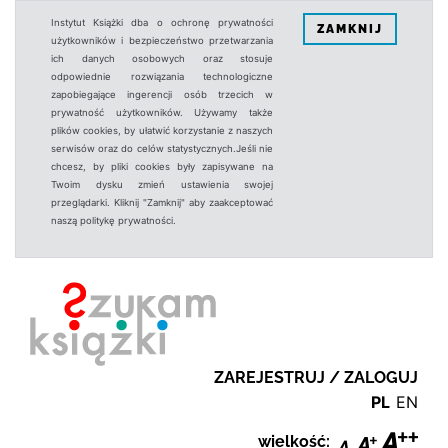
Instytut Książki dba o ochronę prywatności
ZAMKNIJ
użytkowników i bezpieczeństwo przetwarzania
ich danych osobowych oraz stosuje
odpowiednie rozwiązania technologiczne
zapobiegające ingerencji osób trzecich w
prywatność użytkowników. Używamy także
plików cookies, by ułatwić korzystanie z naszych
serwisów oraz do celów statystycznych.Jeśli nie
chcesz, by pliki cookies były zapisywane na
Twoim dysku zmień ustawienia swojej
przeglądarki. Kliknij "Zamknij" aby zaakceptować
naszą politykę prywatności.
ZAREJESTRUJ / ZALOGUJ
PL
EN
wielkość: