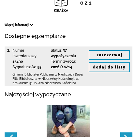
0 z 1
Więcej informacji
Dostępne egzemplarze
1.
Numer
Status:
W
zarezerwuj
inwentarzowy:
wypożyczeniu
15490
Termin zwrotu:
Sygnatura:
82-93
2026/10/14
dodaj do listy
Gminna Biblioteka Publiczna w Niedrzwicy Dużej
Filia Biblioteczna w Niedrzwicy Kościelnej
,
ul.
Krakowska 91
,
24-220 Niedrzwica Kościelna
Najczęściej wypożyczane