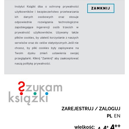
Instytut Książki dba o ochronę prywatności
ZAMKNIJ
użytkowników i bezpieczeństwo przetwarzania
ich danych osobowych oraz stosuje
odpowiednie rozwiązania technologiczne
zapobiegające ingerencji osób trzecich w
prywatność użytkowników. Używamy także
plików cookies, by ułatwić korzystanie z naszych
serwisów oraz do celów statystycznych.Jeśli nie
chcesz, by pliki cookies były zapisywane na
Twoim dysku zmień ustawienia swojej
przeglądarki. Kliknij "Zamknij" aby zaakceptować
naszą politykę prywatności.
ZAREJESTRUJ / ZALOGUJ
PL
EN
wielkość: