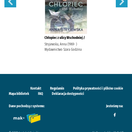
Chłopiec z ulicy Wschodniej /
Stryjewska, Anna (1969- )
Wydawnictwo Szara Godzina
Kontakt
Regulamin
Polityka prywatności i plików cookie
Mapa bibliotek
FAQ
Deklaracja dostępności
Dane pochodzą z systemu:
Jesteśmy na: